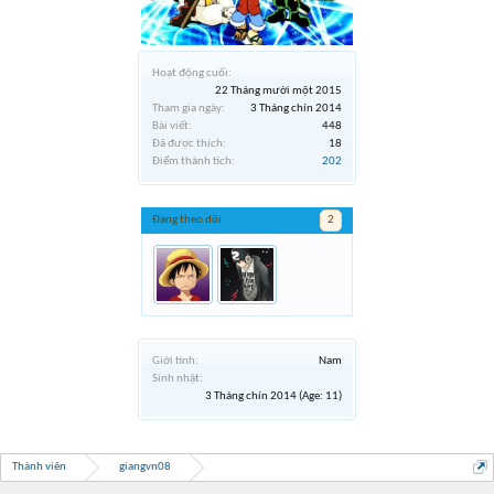
Hoạt động cuối:
22 Tháng mười một 2015
Tham gia ngày:
3 Tháng chín 2014
Bài viết:
448
Đã được thích:
18
Điểm thành tích:
202
Đang theo dõi
2
Giới tính:
Nam
Sinh nhật:
3 Tháng chín 2014
(Age: 11)
Thành viên
giangvn08