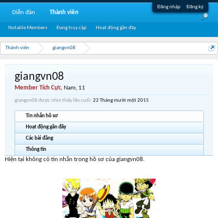
Đăng nhập
Đăng ký
Diễn đàn
Thành viên
Notable Members
Đang truy cập
Hoạt động gần đây
Thành viên
giangvn08
giangvn08
Member Tích Cực
, Nam, 11
giangvn08 được nhìn thấy lần cuối:
22 Tháng mười một 2015
Tin nhắn hồ sơ
Hoạt động gần đây
Các bài đăng
Thông tin
Hiện tại không có tin nhắn trong hồ sơ của giangvn08.