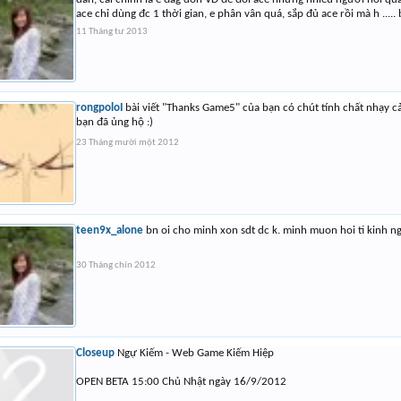
ace chỉ dùng đc 1 thời gian, e phân vân quá, sắp đủ ace rồi mà h .....
11 Tháng tư 2013
rongpoloI
bài viết "Thanks Game5" của bạn có chút tính chất nhạy
bạn đã ủng hộ :)
23 Tháng mười một 2012
teen9x_alone
bn oi cho minh xon sdt dc k. minh muon hoi ti kinh n
30 Tháng chín 2012
Closeup
Ngự Kiếm - Web Game Kiếm Hiệp
OPEN BETA 15:00 Chủ Nhật ngày 16/9/2012