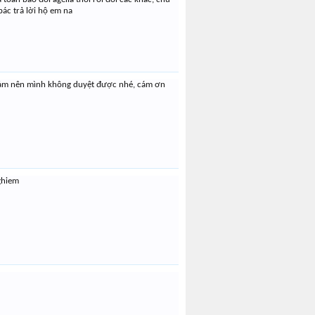
 bác trả lời hộ em na
 cảm nên mình không duyệt được nhé, cám ơn
ghiem