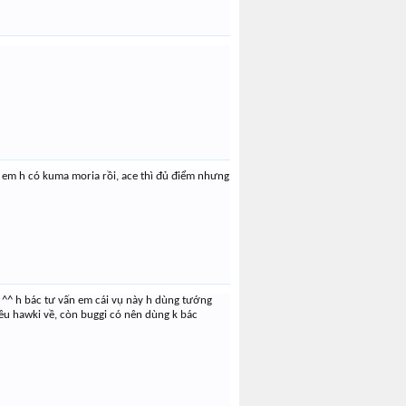
 em h có kuma moria rồi, ace thì đủ điểm nhưng
h ^^ h bác tư vấn em cái vụ này h dùng tướng
iêu hawki về, còn buggi có nên dùng k bác