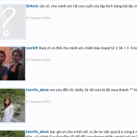
SirKooL
Gin ơi, cho minh xin CB con cuối của tập kích băng hải tặc m
24 Tháng tư 2013
scarlett
Banj ơi có thể cho mình xin chiến báo impel từ 2 36 > 3 -0 k
14 Tháng tư 2013
teen9x_alone
em vừa đổi rồi, thiếu 1k VD nữa là đủ mua thánh ^^ hí
11 Tháng tư 2013
teen9x_alone
bác gin ơi cho e hỏi với, e cần tư vấn quá là e cũng k
dân, cái chính là e đag dồn VD để đổi ace nhưng nhiều người nói quá 