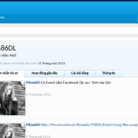
 đây
n86DL
 Viên Mới
L được nhìn thấy lần cuối:
11 Tháng chín 2015
in nhắn hồ sơ
Hoạt động gần đây
Các bài đăng
Thông tin
Musashi
Có Event Like Facebook lấy acc Test này Gin
3 Tháng bảy 2013
Musashi
http://forum.soha.vn/threads/95800-Event-Cung-like-cung
3 Tháng bảy 2013