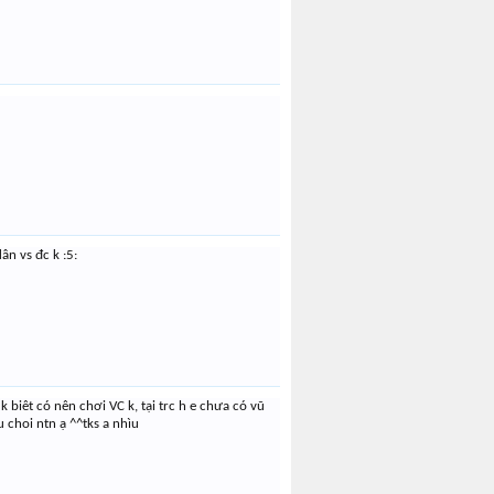
DJ28sv39
hoang7019
n vs đc k :5:
 k biêt có nên chơi VC k, tại trc h e chưa có vũ
 choi ntn ạ ^^tks a nhìu