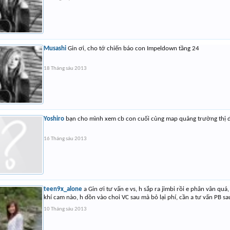
Musashi
Gin ơi, cho tớ chiến báo con Impeldown tầng 24
18 Tháng sáu 2013
Yoshiro
bạn cho mình xem cb con cuối cùng map quảng trường thị dâ
16 Tháng sáu 2013
teen9x_alone
a Gin ơi tư vấn e vs, h sắp ra jimbi rồi e phân vân quá,
khí cam nào, h dồn vào choi VC sau mà bỏ lại phí, cần a tư vấn PB sau
10 Tháng sáu 2013