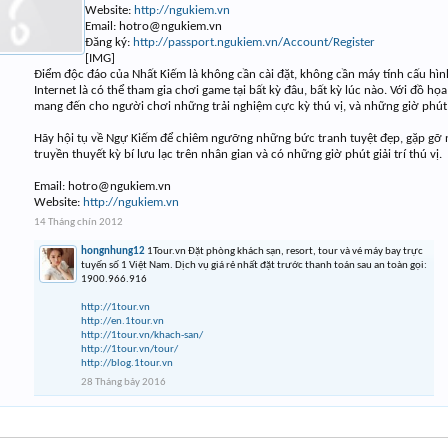
Website:
http://ngukiem.vn
Email:
hotro@ngukiem.vn
Đăng ký:
http://passport.ngukiem.vn/Account/Register
[IMG]
Điểm độc đáo của Nhất Kiếm là không cần cài đặt, không cần máy tính cấu hì
Internet là có thể tham gia chơi game tại bất kỳ đâu, bất kỳ lúc nào. Với đồ h
mang đến cho người chơi những trải nghiệm cực kỳ thú vị, và những giờ phút g
Hãy hội tụ về Ngự Kiếm để chiêm ngưỡng những bức tranh tuyệt đẹp, gặp gỡ
truyền thuyết kỳ bí lưu lạc trên nhân gian và có những giờ phút giải trí thú vị.
Email:
hotro@ngukiem.vn
Website:
http://ngukiem.vn
14 Tháng chín 2012
hongnhung12
1Tour.vn Đặt phòng khách sạn, resort, tour và vé máy bay trực
tuyến số 1 Việt Nam. Dịch vụ giá rẻ nhất đặt trước thanh toán sau an toàn gọi:
1900.966.916
http://1tour.vn
http://en.1tour.vn
http://1tour.vn/khach-san/
http://1tour.vn/tour/
http://blog.1tour.vn
28 Tháng bảy 2016