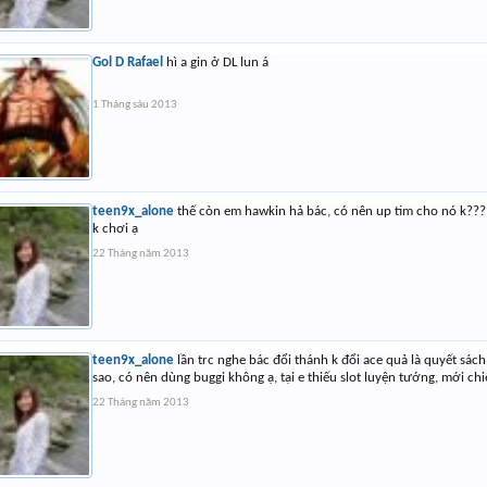
Gol D Rafael
hì a gin ở DL lun á
1 Tháng sáu 2013
teen9x_alone
thế còn em hawkin hả bác, có nên up tim cho nó k???
k chơi ạ
22 Tháng năm 2013
teen9x_alone
lần trc nghe bác đổi thánh k đổi ace quả là quyết sác
sao, có nên dùng buggi không ạ, tại e thiếu slot luyện tướng, mới ch
22 Tháng năm 2013