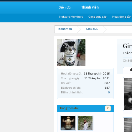
Diễn đàn
Thành viên
Notable Members
Đang truy cập
Hoạt động gần
Thành viên
Gin86DL
Gi
Thành
Gin86D
T
Hoạt động cuối:
11 Tháng chín 2015
Tham gia ngày:
11 Tháng tám 2011
Bài viết:
887
Đã được thích:
687
Điểm thành tích:
0
Đang theo dõi
2