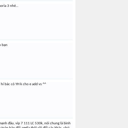
oria 3 nhé...
o bạn
 hí bác có YH k cho e add vs ^^
 mạnh đâu, vip 7 111 LC 530k, nói chung là bình
toàn bảo đổi agelia thôi rồi đổi các khác, chứ