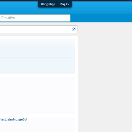
Đăng nhập
Đăng ký
HaiTac1111
teen9x_alone
-test.html/page68