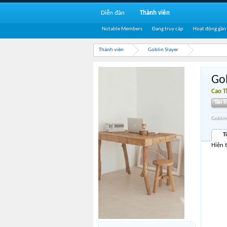
Diễn đàn
Thành viên
Notable Members
Đang truy cập
Hoạt động gần
Thành viên
Goblin Slayer
Gob
Cao 
Tân T
Goblin
T
Hiện 