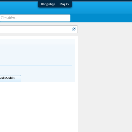
Đăng nhập
Đăng ký
ed Medals