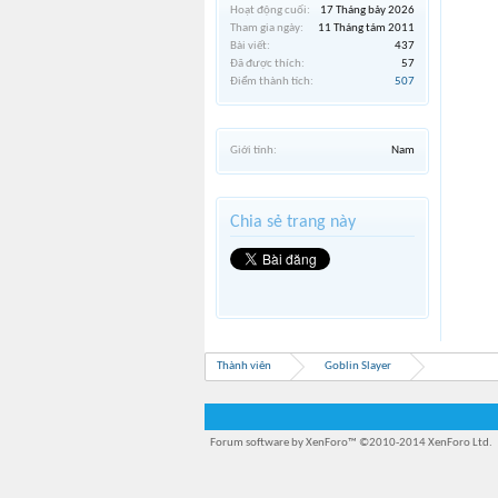
Hoạt động cuối:
17 Tháng bảy 2026
Tham gia ngày:
11 Tháng tám 2011
Bài viết:
437
Đã được thích:
57
Điểm thành tích:
507
Giới tính:
Nam
Chia sẻ trang này
Thành viên
Goblin Slayer
Forum software by XenForo™
©2010-2014 XenForo Ltd.