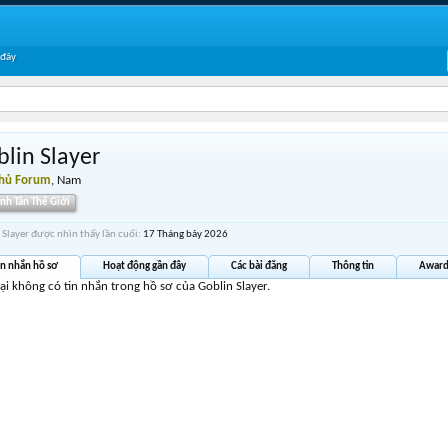
 đây
lin Slayer
Thủ Forum
, Nam
inh Tân Thế Giới
 Slayer được nhìn thấy lần cuối:
17 Tháng bảy 2026
in nhắn hồ sơ
Hoạt động gần đây
Các bài đăng
Thông tin
Award
tại không có tin nhắn trong hồ sơ của Goblin Slayer.