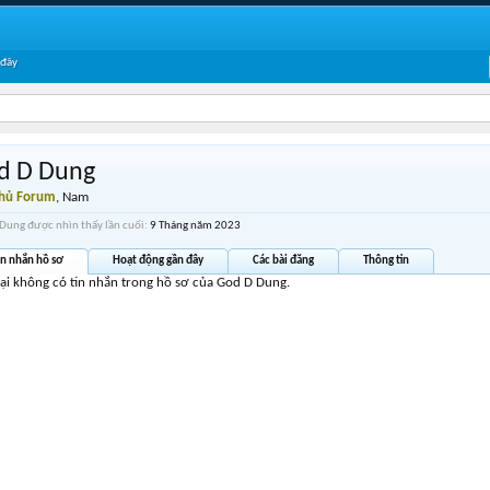
 đây
d D Dung
Thủ Forum
, Nam
Dung được nhìn thấy lần cuối:
9 Tháng năm 2023
in nhắn hồ sơ
Hoạt động gần đây
Các bài đăng
Thông tin
tại không có tin nhắn trong hồ sơ của God D Dung.