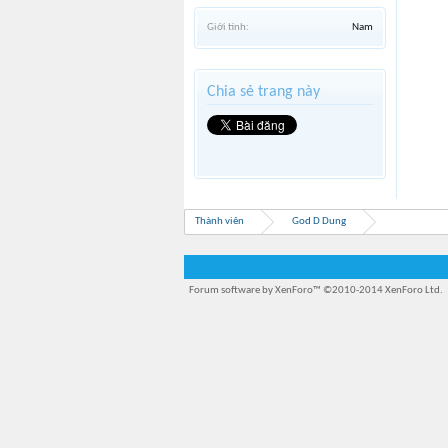
Giới tính:
Nam
Chia sẻ trang này
Thành viên
God D Dung
Forum software by XenForo™
©2010-2014 XenForo Ltd.