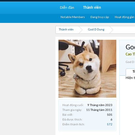
Diễn đàn
Thành viên
Notable Members
Đang truy cập
Hoạt động gần
Thành viên
God D Dung
Go
Cao 
God D 
T
Hiện 
Hoạt động cuối:
9 Tháng năm 2023
Tham gia ngày:
11 Tháng tám 2011
Bài viết:
505
Đã được thích:
6
Điểm thành tích:
572