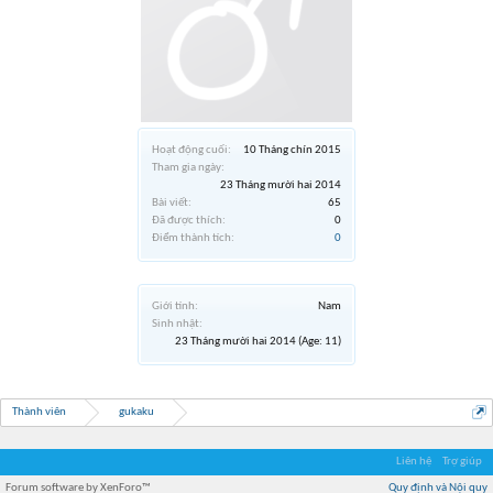
Hoạt động cuối:
10 Tháng chín 2015
Tham gia ngày:
23 Tháng mười hai 2014
Bài viết:
65
Đã được thích:
0
Điểm thành tích:
0
Giới tính:
Nam
Sinh nhật:
23 Tháng mười hai 2014
(Age: 11)
Thành viên
gukaku
Liên hệ
Trợ giúp
Forum software by XenForo™
Quy định và Nội quy