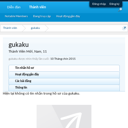
Đăng nhập
Đăng ký
Diễn đàn
Thành viên
Notable Members
Đang truy cập
Hoạt động gần đây
Thành viên
gukaku
gukaku
Thành Viên Mới
, Nam, 11
gukaku được nhìn thấy lần cuối:
10 Tháng chín 2015
Tin nhắn hồ sơ
Hoạt động gần đây
Các bài đăng
Thông tin
Hiện tại không có tin nhắn trong hồ sơ của gukaku.