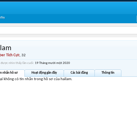
 đây
ilam
er Tích Cực
, 32
 được nhìn thấy lần cuối:
19 Tháng mười một 2020
in nhắn hồ sơ
Hoạt động gần đây
Các bài đăng
Thông tin
tại không có tin nhắn trong hồ sơ của hailam.