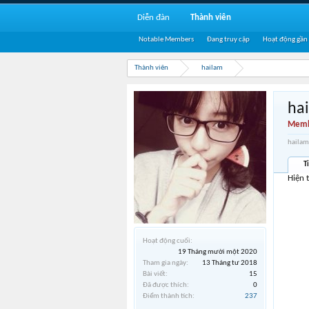
Diễn đàn
Thành viên
Notable Members
Đang truy cập
Hoạt động gần
Thành viên
hailam
ha
Memb
hailam
T
Hiện 
Hoạt động cuối:
19 Tháng mười một 2020
Tham gia ngày:
13 Tháng tư 2018
Bài viết:
15
Đã được thích:
0
Điểm thành tích:
237