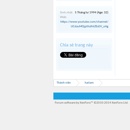
Sinh nhật:
5 Tháng tư 1994
(Age: 32)
Web:
https://www.youtube.com/channel/
UCdzuMOjpthzIhtZEs0V_oAg
Chia sẻ trang này
Thành viên
hailam
Forum software by XenForo™
©2010-2014 XenForo Ltd.