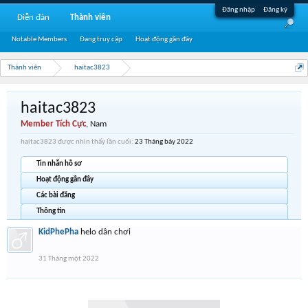
Đăng nhập
Đăng ký
Diễn đàn
Thành viên
Notable Members
Đang truy cập
Hoạt động gần đây
Thành viên
haitac3823
haitac3823
Member Tích Cực
, Nam
haitac3823 được nhìn thấy lần cuối:
23 Tháng bảy 2022
Tin nhắn hồ sơ
Hoạt động gần đây
Các bài đăng
Thông tin
KidPhePha
helo dân chơi
31 Tháng một 2022