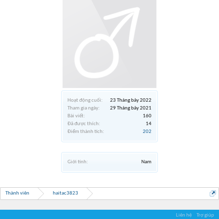
Hoạt động cuối:
23 Tháng bảy 2022
Tham gia ngày:
29 Tháng bảy 2021
Bài viết:
160
Đã được thích:
14
Điểm thành tích:
202
Giới tính:
Nam
Thành viên
haitac3823
Liên hệ
Trợ giúp