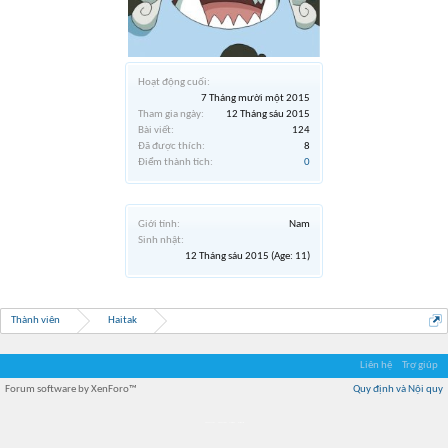
Hoạt động cuối:
7 Tháng mười một 2015
Tham gia ngày:
12 Tháng sáu 2015
Bài viết:
124
Đã được thích:
8
Điểm thành tích:
0
Giới tính:
Nam
Sinh nhật:
12 Tháng sáu 2015
(Age: 11)
Thành viên
Haitak
Liên hệ
Trợ giúp
Forum software by XenForo™
Quy định và Nội quy
Địa điểm món ngon
Địa điểm nhà hàng
Quán cafe kem
Trung tâm mua sắm