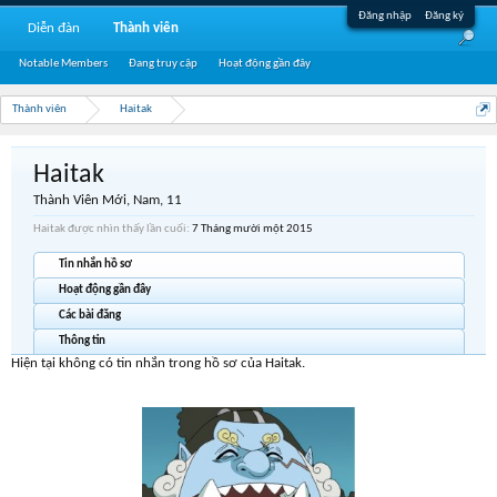
Đăng nhập
Đăng ký
Diễn đàn
Thành viên
Notable Members
Đang truy cập
Hoạt động gần đây
Thành viên
Haitak
Haitak
Thành Viên Mới
, Nam, 11
Haitak được nhìn thấy lần cuối:
7 Tháng mười một 2015
Tin nhắn hồ sơ
Hoạt động gần đây
Các bài đăng
Thông tin
Hiện tại không có tin nhắn trong hồ sơ của Haitak.