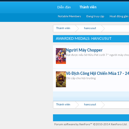
Diễn đàn
Thành viên
Notable Members
Đang truy cập
Hoạt động gần
Thành viên
hancusut
AWARDED MEDALS: HANCUSUT
Người Máy Chopper
Đạt được nếu Sở Hữu Pet cưỡi 7* người máy ch
Vô Địch Công Hội Chiến Mùa 17 - 2
Chỉ cấp cho hội trưởng
Thành viên
hancusut
Forum software by XenForo™
©2010-2014 XenForo Ltd.