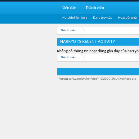
Diễn đàn
Thành viên
Notable Members
Đang truy cập
Hoạt động gần
Thành viên
HARRYOT'S RECENT ACTIVITY
Không có thông tin hoạt động gần đây của harryo
Thành viên
Forum software by XenForo™
©2010-2014 XenForo Ltd.