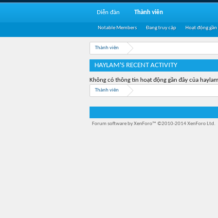
Diễn đàn
Thành viên
Notable Members
Đang truy cập
Hoạt động gần
Thành viên
HAYLAM'S RECENT ACTIVITY
Không có thông tin hoạt động gần đây của haylam
Thành viên
Forum software by XenForo™
©2010-2014 XenForo Ltd.