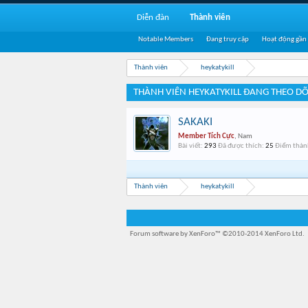
Diễn đàn
Thành viên
Notable Members
Đang truy cập
Hoạt động gần
Thành viên
heykatykill
THÀNH VIÊN HEYKATYKILL ĐANG THEO DÕ
SAKAKI
Member Tích Cực
, Nam
Bài viết:
293
Đã được thích:
25
Điểm thành
Thành viên
heykatykill
Forum software by XenForo™
©2010-2014 XenForo Ltd.