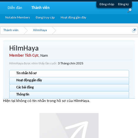
Đăng nhập
Đăng ký
Diễn đàn
Thành viên
Notable Members
Đang truy cập
Hoạt động gần đây
Thành viên
HiImHaya
HiImHaya
Member Tích Cực
, Nam
HiImHaya được nhìn thấy lần cuối:
3 Tháng chín 2025
Tin nhắn hồ sơ
Hoạt động gần đây
Các bài đăng
Thông tin
Hiện tại không có tin nhắn trong hồ sơ của HiImHaya.