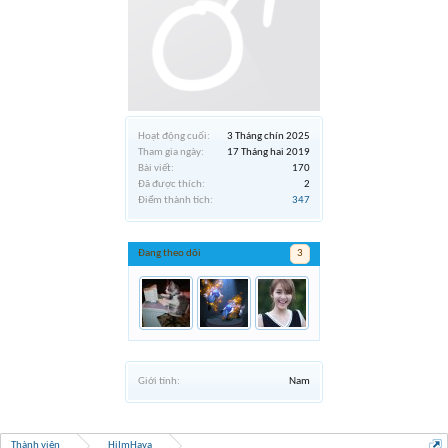
Hoạt động cuối:
3 Tháng chín 2025
Tham gia ngày:
17 Tháng hai 2019
Bài viết:
170
Đã được thích:
2
Điểm thành tích:
347
Đang theo dõi
3
Giới tính:
Nam
Thành viên
HiImHaya