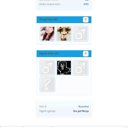
Điểm thành tích:
490
Đang theo dõi
3
Người theo dõi
4
Nơi ở:
Konoha
Nghề nghiệp:
Siu pờ Ninja