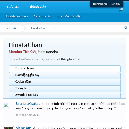
Đăng nhập
Đăng ký
Diễn đàn
Thành viên
Notable Members
Đang truy cập
Hoạt động gần đây
Thành viên
HinataChan
HinataChan
Member Tích Cực
,
from
Konoha
HinataChan được nhìn thấy lần cuối:
27 Tháng ba 2016
Tin nhắn hồ sơ
Hoạt động gần đây
Các bài đăng
Thông tin
Awarded Medals
UraharaKisuke
Ad cho mình hỏi khi nào game bleach mới nạp thẻ lại đc
vậy? hay là game này sắp bị đóng cửa vậy? xin ad giải thích giúp !!
8 Tháng năm 2015
Siera1401
Vì tình hình hiện giờ dd game bleach ko còn mod nào hoạt