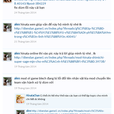
8.40143/#post-384229
fix dùm lỗi này cái bạn
24 Tháng tám 2014
alex
hinata xem giúp vấn để này hộ mình tý nhé tk
http://diendan.game1.vn/index.php?threads/g%C3%B3p-%C3%BD-
v%E1%BB%81-%C4%91%E1%BB%95i-v%E1%BA%ADt-ph%E1%BA%A9m-
trong-s%C4%83n-linh-h%E1%BB%93n.40045/
21 Tháng tám 2014
alex
hinata online thi vào pic này trả lời giúp mình tý nhé , tk
http://diendan.game1.vn/index.php?threads/mod-hinata-shimichi-
super-sage-mjn-cho-m%C3%ACnh-h%E1%BB%8Fi-t%C3%BD.39738/
19 Tháng tám 2014
alex
mod ơi game blech đang bị lổi đổi tên nhân vật kìa mod chuyển lên
team vận hành xử lý dùm với
19 Tháng tám 2014
HinataChan
Cị thể chi tiế như thế nào các bạn có thể lập topic cho mình
chi tiết dc không
19 Tháng tám 2014
alex
http://diendan.game1.vn/index.php?threads/mod-v%C3%A0o-