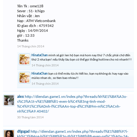
Tên Tk : ome128
Sever : S1- Ichigo
Nhân vật : Jen
Nạp : ATM Vietcombank
ID giao dịch : 4759342
Ngày : 14/09/2014
giờ : 12:33
Thanks
14 Tháng chín 2014
HinataChan
mình sẽ gửi len hộ bạn mà hom nay thứ 7 chắc phải chờ đến
thứ 2 nha bạn! nếu thấy lâu bạn có thể gọi thẳng hotline cho nó nhanh!!!
14 Tháng chín 2014
HinataChan
bạn có thể miêu tả chi tiết ko; bạn nạ không dc hay nạp vào
mà ko nhan dc, so tien bao nhieu!!
14 Tháng chín 2014
alex
http://diendan.game1.vn/index.php?threads/kh%E1%BA%A3o-
s%C3%A1t-v%E1%BB%81-even-b%C4%83ng-tinh-mod-
%C4%91%C3%ADnh-l%C3%AAn-top-d%C3%B9m-m%C3%ACnh-
nh%C3%A9.40402/
30 Tháng tám 2014
dfgsgad
http://diendan.game1.vn/index.php?threads/l%E1%BB%97i-
kh%C3%B4ng-hi%E1%BB%83n-th%E1%BB%8B-even-ng%C3%A0y-24-