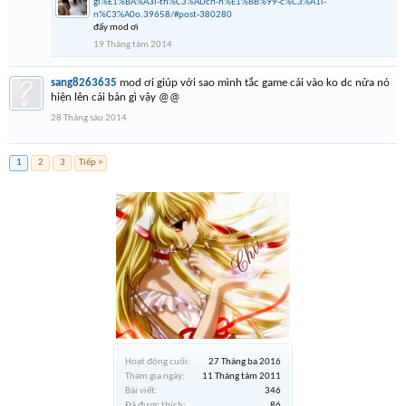
gi%E1%BA%A3i-th%C3%ADch-h%E1%BB%99-c%C3%A1i-
n%C3%A0o.39658/#post-380280
đấy mod ơi
19 Tháng tám 2014
sang8263635
mod ơi giúp với sao mình tắc game cái vào ko dc nửa nó
hiện lên cái bản gì vậy @@
28 Tháng sáu 2014
1
2
3
Tiếp >
Hoạt động cuối:
27 Tháng ba 2016
Tham gia ngày:
11 Tháng tám 2011
Bài viết:
346
Đã được thích:
86