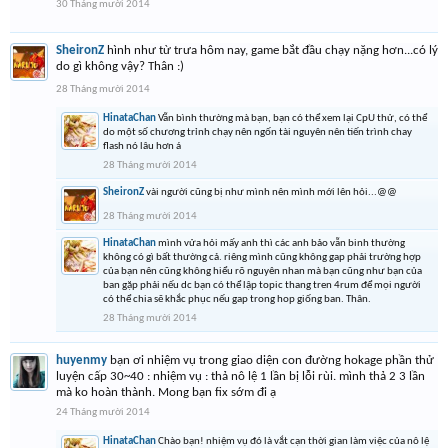
30 Tháng mười 2014
SheironZ
hình như từ trưa hôm nay, game bắt đầu chạy nặng hơn...có lý
do gì không vậy? Thân :)
28 Tháng mười 2014
HinataChan
Vẫn bình thường mà bạn, bạn có thể xem lại CpU thử, có thể
do một số chương trỉnh chạy nên ngốn tài nguyên nên tiến trình chay
flash nó lâu hơn á
28 Tháng mười 2014
SheironZ
vài người cũng bị như mình nên mình mới lên hỏi...@@
28 Tháng mười 2014
HinataChan
mình vửa hỏi mấy anh thì các anh bảo vẫn binh thường
không có gì bất thường cả. riêng mình cũng không gap phải trường hợp
của bạn nên cũng không hiểu rõ nguyên nhan mà bạn cũng như bạn của
ban gặp phải nếu dc bạn có thể lập topic thang tren 4rum để mọi người
có thể chia sẽ khắc phục nếu gap trong hop giống ban. Thân.
28 Tháng mười 2014
huyenmy
bạn ơi nhiệm vụ trong giao diện con đường hokage phần thử
luyện cấp 30~40 : nhiệm vụ : thả nô lệ 1 lần bị lỗi rùi. mình thả 2 3 lần
mà ko hoàn thành. Mong bạn fix sớm đi ạ
24 Tháng mười 2014
HinataChan
Chào bạn! nhiệm vụ đó là vắt cạn thời gian làm việc của nô lệ