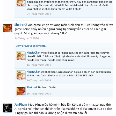
á bạn, nếu bạn muốn hoàn thành nhiệm vụ này, bạn canh thời gian còn lại
tầm trong 1h trước khi nô lệ hết 24h se bi duoi di, bạn vắt cạn sẽ tốn ít
vàng nhất và sẽ nhận lại từ nhiệm vụ lời 1 chút!
24 Tháng mười 2014
SheironZ
Vào game, chọn sv xong màn hình đen thui và không vào được
game. Mình thấy nhiều người cũng bị nhưng vẫn chưa có cách giải
quyết. Mod giải đáp được không? Tks!
16 Tháng mười 2014
View previous comments...
HinataChan
Một số bị một số không bạn, các anh đang kiểm tra xem vấn
đề xuất phát từ bên nào? hiện tại vẫn chưa xác định là do máy của gamer,
hay do nhà mạng, hay do phía cổng game....
16 Tháng mười 2014
HinataChan
Đã phát hiện 1 nguyên nhân đó là do phiên bản cua flash bạn
vô hiệu hóa flash hiện tại đi và cài lại bản 15.0.0.152 nhá!
16 Tháng mười 2014
SheironZ
Tks Mod. Ok rồi
16 Tháng mười 2014
JenPham
Mod Hina giúp hộ mình báo lên Kthuat dùm nha..Loi nạp thẻ
ATM nữa roi.Mình sợ ghi lên trên kia mà không ai giai quyet bua de den
7 ngày goi len thi báo la không nhận được tin báo lỗi .