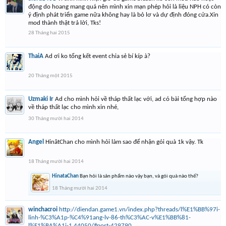
động do hoang mang quá nên mình xin mạn phép hỏi là liệu NPH có còn
ý định phát triển game nữa không hay là bỏ lơ và dự định đóng cửa.Xin
mod thành thật trả lời, Tks!
28 Tháng hai 2015
ThaiA
Ad ơi ko tổng kết event chia sẻ bí kíp à?
20 Tháng một 2015
Uzmaki Ir
Ad cho mình hỏi về tháp thất lạc với, ad có bài tổng hợp nào
về tháp thất lạc cho mình xin nhé,
30 Tháng mười hai 2014
Angel
HinâtChan cho mình hỏi làm sao để nhận gói quà 1k vậy. Tk
18 Tháng mười hai 2014
HinataChan
Bạn hỏi là sản phẩm nào vậy bạn, và gói quà nào thế?
18 Tháng mười hai 2014
winchacroi
http://diendan.game1.vn/index.php?threads/l%E1%BB%97i-
linh-%C3%A1p-%C4%91ang-lv-86-th%C3%AC-v%E1%BB%81-
l%E1%BA%A1i-1.44050/#post-429790