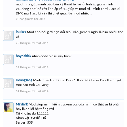
mod hina giúp mình báo bên kỹ thuật fix lại lỗi linh áp giùm mình
vs...đang chơi nó rớt linh áp về 1...giúp vs mod ơi...mình chơi 2 acc đi
DMC mà 1 acc bị vậy thì chết quá...tks mod nhiều...
9 Tháng mười hai 2014
louiszx
Mod cho hỏi giới hạn đổi sroll vào game 1 ngày là bao nhiêu thế
ạ?
25 Tháng mười một 2014
boydaklak
nhap code o dau vay ban?
14 Tháng mười một 2014
Hoangsang
Minh` Tra? Loi` Dung' Duoi? HInh Bat Chu vs Cao Thu Tuyet
Hoc Sao Hok Co' Vang`
14 Tháng mười một 2014
MrSlark
Mod giúp mình kiểm tra xem acc của mình có thật sự bị phá
hay là do lỗi hệ thống với.
Tài khoản: slark11111
Nhân vật: zVzTiểuHổ
Server: S35