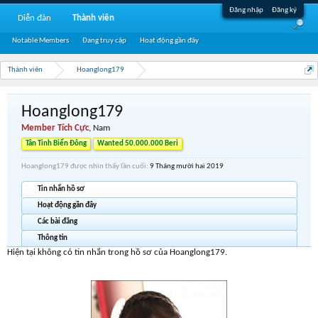
Đăng nhập
Đăng ký
Diễn đàn
Thành viên
Notable Members
Đang truy cập
Hoạt động gần đây
Thành viên
Hoanglong179
Hoanglong179
Member Tích Cực
, Nam
Tân Tinh Biển Đông
Wanted 50.000.000 Beri
Hoanglong179 được nhìn thấy lần cuối:
9 Tháng mười hai 2019
Tin nhắn hồ sơ
Hoạt động gần đây
Các bài đăng
Thông tin
Hiện tại không có tin nhắn trong hồ sơ của Hoanglong179.