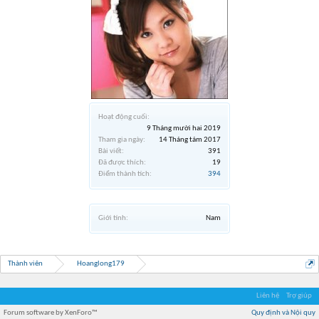
Hoạt động cuối:
9 Tháng mười hai 2019
Tham gia ngày:
14 Tháng tám 2017
Bài viết:
391
Đã được thích:
19
Điểm thành tích:
394
Giới tính:
Nam
Thành viên
Hoanglong179
Liên hệ
Trợ giúp
Forum software by XenForo™
Quy định và Nội quy