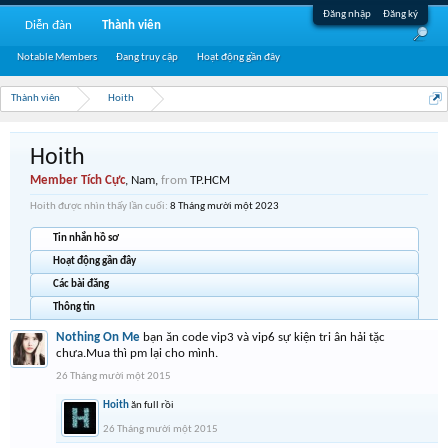
Đăng nhập
Đăng ký
Diễn đàn
Thành viên
Notable Members
Đang truy cập
Hoạt động gần đây
Thành viên
Hoith
Hoith
Member Tích Cực
, Nam,
from
TP.HCM
Hoith được nhìn thấy lần cuối:
8 Tháng mười một 2023
Tin nhắn hồ sơ
Hoạt động gần đây
Các bài đăng
Thông tin
Nothing On Me
bạn ăn code vip3 và vip6 sự kiện tri ân hải tặc
chưa.Mua thì pm lại cho mình.
26 Tháng mười một 2015
Hoith
ăn full rồi
26 Tháng mười một 2015