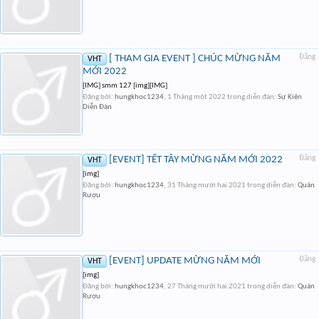
[ THAM GIA EVENT ] CHÚC MỪNG NĂM
Đăng
VHT
MỚI 2022
[IMG] smm 127 [img][IMG]
Đăng bởi:
hungkhoc1234
,
1 Tháng một 2022
trong diễn đàn:
Sự Kiện
Diễn Đàn
[EVENT] TẾT TÂY MỪNG NĂM MỚI 2022
Đăng
VHT
[img]
Đăng bởi:
hungkhoc1234
,
31 Tháng mười hai 2021
trong diễn đàn:
Quán
Rượu
[EVENT] UPDATE MỪNG NĂM MỚI
Đăng
VHT
[img]
Đăng bởi:
hungkhoc1234
,
27 Tháng mười hai 2021
trong diễn đàn:
Quán
Rượu