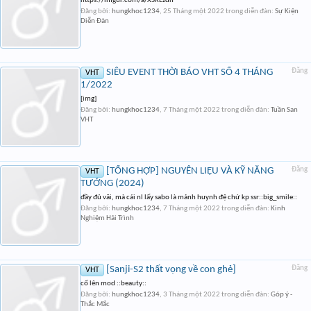
https://imgur.com/a/XSKLzdn
Đăng bởi:
hungkhoc1234
,
25 Tháng một 2022
trong diễn đàn:
Sự Kiện
Diễn Đàn
SIÊU EVENT THỜI BÁO VHT SỐ 4 THÁNG
Đăng
VHT
1/2022
[img]
Đăng bởi:
hungkhoc1234
,
7 Tháng một 2022
trong diễn đàn:
Tuần San
VHT
[TỔNG HỢP] NGUYÊN LIỆU VÀ KỸ NĂNG
Đăng
VHT
TƯỚNG (2024)
đầy đủ vãi, mà cái nl lấy sabo là mảnh huynh đệ chứ kp ssr::big_smile::
Đăng bởi:
hungkhoc1234
,
7 Tháng một 2022
trong diễn đàn:
Kinh
Nghiệm Hải Trình
[Sanji-S2 thất vọng về con ghẻ]
Đăng
VHT
cố lên mod ::beauty::
Đăng bởi:
hungkhoc1234
,
3 Tháng một 2022
trong diễn đàn:
Góp ý -
Thắc Mắc