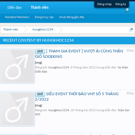
Đăng nhập
Đăng ký
Diễn đàn
Thành viên
Notable Members
Đang truy cập
Hoạt động gần đây
Thành viên
hungkhoc1234
RECENT CONTENT BY HUNGKHOC1234
[ THAM GIA EVENT ] VƯỢT ẢI CÙNG THẦN
Đăng
VHT
GIÓ SOGEKING
[img]
Đăng bởi:
hungkhoc1234
,
8 Tháng năm 2022
trong diễn đàn:
Sự Kiện
Diễn Đàn
SIÊU EVENT THỜI BÁO VHT SỐ 5 THÁNG
Đăng
VHT
2/2022
[img]
Đăng bởi:
hungkhoc1234
,
20 Tháng hai 2022
trong diễn đàn:
Tuần San
VHT