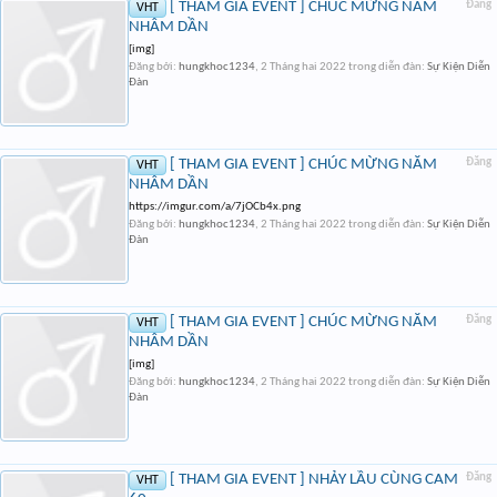
[ THAM GIA EVENT ] CHÚC MỪNG NĂM
Đăng
VHT
NHÂM DẦN
[img]
Đăng bởi:
hungkhoc1234
,
2 Tháng hai 2022
trong diễn đàn:
Sự Kiện Diễn
Đàn
[ THAM GIA EVENT ] CHÚC MỪNG NĂM
Đăng
VHT
NHÂM DẦN
https://imgur.com/a/7jOCb4x.png
Đăng bởi:
hungkhoc1234
,
2 Tháng hai 2022
trong diễn đàn:
Sự Kiện Diễn
Đàn
[ THAM GIA EVENT ] CHÚC MỪNG NĂM
Đăng
VHT
NHÂM DẦN
[img]
Đăng bởi:
hungkhoc1234
,
2 Tháng hai 2022
trong diễn đàn:
Sự Kiện Diễn
Đàn
[ THAM GIA EVENT ] NHẢY LẦU CÙNG CAM
Đăng
VHT