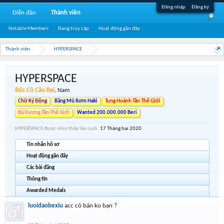
Đăng nhập
Đăng ký
Diễn đàn
Thành viên
Notable Members
Đang truy cập
Hoạt động gần đây
Thành viên
HYPERSPACE
HYPERSPACE
Độc Cô Cầu Bại
, Nam
Chữ Ký Động
Băng Mũ Rơm Haki
Tung Hoành Tân Thế Giới
Bá Vương Tân Thế Giới
Wanted 200.000.000 Beri
HYPERSPACE được nhìn thấy lần cuối:
17 Tháng hai 2020
Tin nhắn hồ sơ
Hoạt động gần đây
Các bài đăng
Thông tin
Awarded Medals
luoidaobexiu
acc có bán ko bạn ?