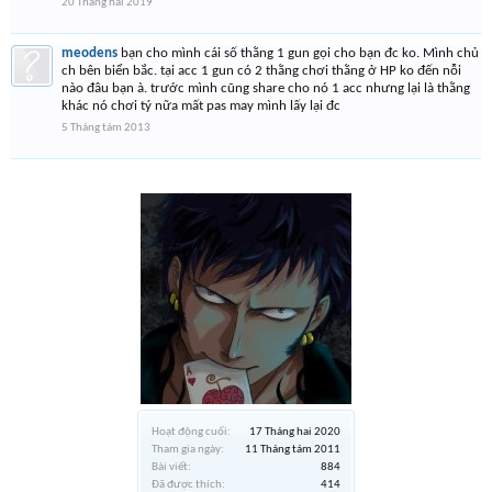
20 Tháng hai 2019
meodens
bạn cho mình cái số thằng 1 gun gọi cho bạn đc ko. Mình chủ
ch bên biển bắc. tại acc 1 gun có 2 thằng chơi thằng ở HP ko đến nỗi
nào đâu bạn à. trước mình cũng share cho nó 1 acc nhưng lại là thằng
khác nó chơi tý nữa mất pas may mình lấy lại đc
5 Tháng tám 2013
Hoạt động cuối:
17 Tháng hai 2020
Tham gia ngày:
11 Tháng tám 2011
Bài viết:
884
Đã được thích:
414