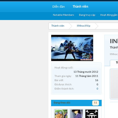
Diễn đàn
Thành viên
Notable Members
Đang truy cập
Hoạt động gần
Thành viên
IINhocIIVip
IIN
Thành
IINhoc
T
Hoạt động cuối:
13 Tháng mười 2012
Tham gia ngày:
11 Tháng tám 2011
Bài viết:
16
Đã được thích:
0
Điểm thành tích:
0
Đang theo dõi
51