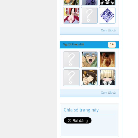
Xem tất cả
Người theo dõi
14
Xem tất cả
Chia sẻ trang này