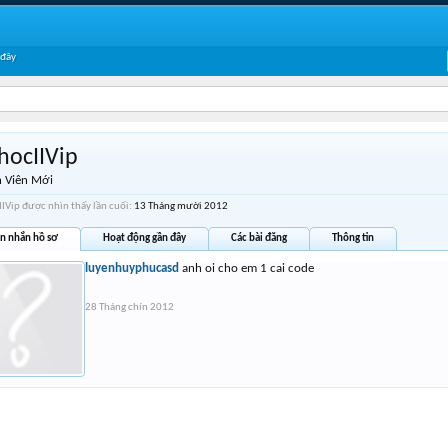
 đây
hocIIVip
 Viên Mới
IIVip được nhìn thấy lần cuối:
13 Tháng mười 2012
in nhắn hồ sơ
Hoạt động gần đây
Các bài đăng
Thông tin
luyenhuyphucasd
anh oi cho em 1 cai code
28 Tháng chín 2012