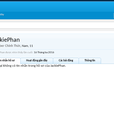
 đây
ckiePhan
er Chính Thức
, Nam, 11
Phan được nhìn thấy lần cuối:
16 Tháng ba 2016
in nhắn hồ sơ
Hoạt động gần đây
Các bài đăng
Thông tin
tại không có tin nhắn trong hồ sơ của JackiePhan.