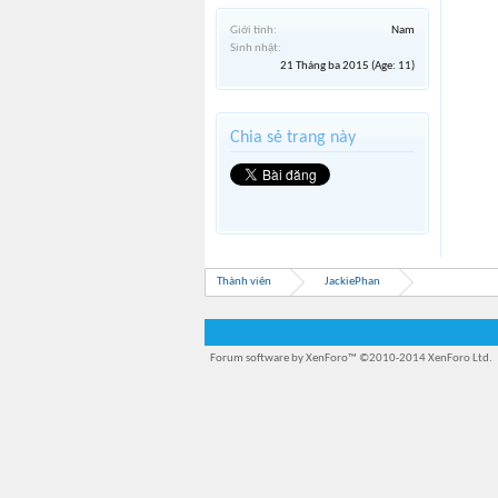
Giới tính:
Nam
Sinh nhật:
21 Tháng ba 2015
(Age: 11)
Chia sẻ trang này
Thành viên
JackiePhan
Forum software by XenForo™
©2010-2014 XenForo Ltd.