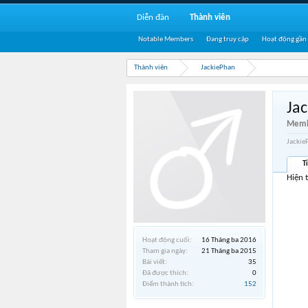
Diễn đàn
Thành viên
Notable Members
Đang truy cập
Hoạt động gần
Thành viên
JackiePhan
Ja
Memb
Jackie
T
Hiện 
Hoạt động cuối:
16 Tháng ba 2016
Tham gia ngày:
21 Tháng ba 2015
Bài viết:
35
Đã được thích:
0
Điểm thành tích:
152