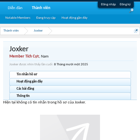
Đăng nhập
Đăng ký
Diễn đàn
Thành viên
Notable Members
Đang truy cập
Hoạt động gần đây
Thành viên
Joxker
Joxker
Member Tích Cực
, Nam
Joxker được nhìn thấy lần cuối:
8 Tháng mười một 2025
Tin nhắn hồ sơ
Hoạt động gần đây
Các bài đăng
Thông tin
Hiện tại không có tin nhắn trong hồ sơ của Joxker.