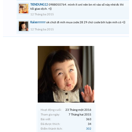
TIENDUNG12
0988050764. mình ít onl nên bn nt vào số này nhé đc thì
tối giao dịch. =))
12 Tháng ba 2015
Kaiserrrrrrr
ok chút đi mih mua code 28 29 chứ code bih luận mih có =))
12 Tháng ba 2015
Hoạt động cuối:
23 Tháng một 2016
Tham gia ngày:
7 Tháng hai 2015
Bài viết:
363
Đã được thích:
34
Điểm thành tích:
302