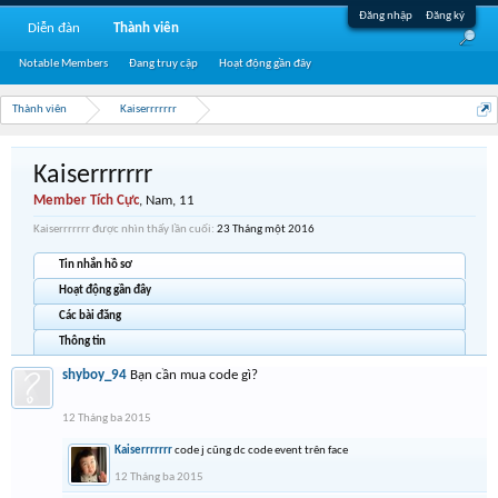
Đăng nhập
Đăng ký
Diễn đàn
Thành viên
Notable Members
Đang truy cập
Hoạt động gần đây
Thành viên
Kaiserrrrrrr
Kaiserrrrrrr
Member Tích Cực
, Nam, 11
Kaiserrrrrrr được nhìn thấy lần cuối:
23 Tháng một 2016
Tin nhắn hồ sơ
Hoạt động gần đây
Các bài đăng
Thông tin
shyboy_94
Bạn cần mua code gì?
12 Tháng ba 2015
Kaiserrrrrrr
code j cũng dc code event trên face
12 Tháng ba 2015