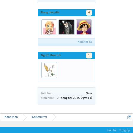
Đang theo dõi
4
Xem tất cả
Người theo dõi
1
Giới tính:
Nam
Sinh nhật:
7 Tháng hai 2015
(Age: 11)
Thành viên
Kaiserrrrrrr
Liên hệ
Trợ giúp