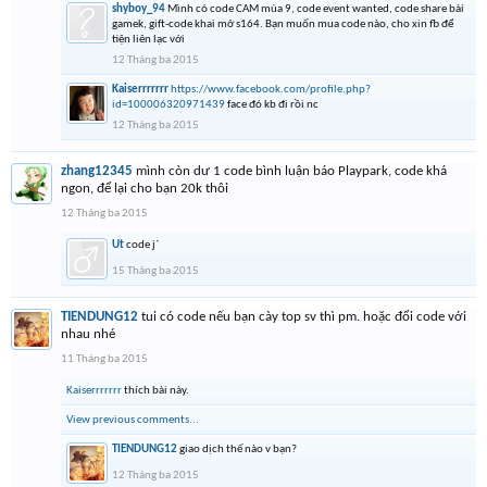
shyboy_94
Mình có code CAM mùa 9, code event wanted, code share bài
gamek, gift-code khai mở s164. Bạn muốn mua code nào, cho xin fb để
tiện liên lạc với
12 Tháng ba 2015
Kaiserrrrrrr
https://www.facebook.com/profile.php?
id=100006320971439
face đó kb đi rồi nc
12 Tháng ba 2015
zhang12345
mình còn dư 1 code bình luận báo Playpark, code khá
ngon, để lại cho bạn 20k thôi
12 Tháng ba 2015
Ut
code j`
15 Tháng ba 2015
TIENDUNG12
tui có code nếu bạn cày top sv thì pm. hoặc đổi code với
nhau nhé
11 Tháng ba 2015
Kaiserrrrrrr
thích bài này.
View previous comments...
TIENDUNG12
giao dịch thế nào v bạn?
12 Tháng ba 2015