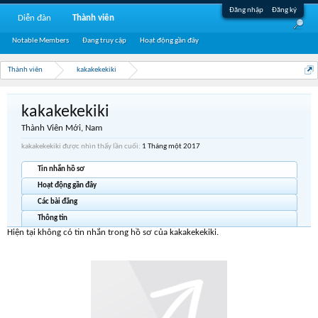
Đăng nhập
Đăng ký
Diễn đàn
Thành viên
Notable Members
Đang truy cập
Hoạt động gần đây
Thành viên
kakakekekiki
kakakekekiki
Thành Viên Mới
, Nam
kakakekekiki được nhìn thấy lần cuối:
1 Tháng một 2017
Tin nhắn hồ sơ
Hoạt động gần đây
Các bài đăng
Thông tin
Hiện tại không có tin nhắn trong hồ sơ của kakakekekiki.