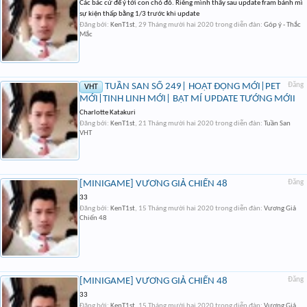
Các bác cứ để ý tới con chó đỏ. Riêng mình thấy sau update fram bánh mì
sự kiện thấp bằng 1/3 trước khi update
Đăng bởi:
KenT1st
,
29 Tháng mười hai 2020
trong diễn đàn:
Góp ý - Thắc
Mắc
TUẦN SAN SỐ 249| HOẠT ĐỘNG MỚI|PET
Đăng
VHT
MỚI|TINH LINH MỚI| BẬT MÍ UPDATE TƯỚNG MỚII
Charlotte Katakuri
Đăng bởi:
KenT1st
,
21 Tháng mười hai 2020
trong diễn đàn:
Tuần San
VHT
[MINIGAME] VƯƠNG GIẢ CHIẾN 48
Đăng
33
Đăng bởi:
KenT1st
,
15 Tháng mười hai 2020
trong diễn đàn:
Vương Giả
Chiến 48
[MINIGAME] VƯƠNG GIẢ CHIẾN 48
Đăng
33
Đăng bởi:
KenT1st
,
15 Tháng mười hai 2020
trong diễn đàn:
Vương Giả