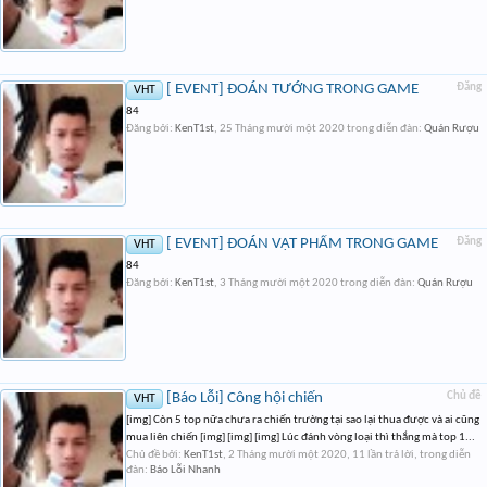
[ EVENT] ĐOÁN TƯỚNG TRONG GAME
Đăng
VHT
84
Đăng bởi:
KenT1st
,
25 Tháng mười một 2020
trong diễn đàn:
Quán Rượu
[ EVENT] ĐOÁN VẬT PHẨM TRONG GAME
Đăng
VHT
84
Đăng bởi:
KenT1st
,
3 Tháng mười một 2020
trong diễn đàn:
Quán Rượu
[Báo Lỗi] Công hội chiến
Chủ đề
VHT
[img] Còn 5 top nữa chưa ra chiến trường tại sao lại thua được và ai cũng
mua liên chiến [img] [img] [img] Lúc đánh vòng loại thì thắng mà top 1...
Chủ đề bởi:
KenT1st
,
2 Tháng mười một 2020
, 11 lần trả lời, trong diễn
đàn:
Báo Lỗi Nhanh