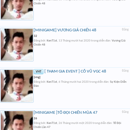
Chiến 48
[MINIGAME] VƯƠNG GIẢ CHIẾN 48
Đăng
32
Đăng bởi:
KenT1st
,
13 Tháng mười hai 2020
trong diễn đàn:
Vương Giả
Chiến 48
[ THAM GIA EVENT ] CỔ VŨ VGC 48
Đăng
VHT
[img]
Đăng bởi:
KenT1st
,
6 Tháng mười hai 2020
trong diễn đàn:
Sự Kiện Diễn
Đàn
[MINIGAME ]TỔ ĐỘI CHIẾN MÙA 47
Đăng
26
Đăng bởi:
KenT1st
,
26 Tháng mười một 2020
trong diễn đàn:
Tổ Đội
Chiến Lần 47