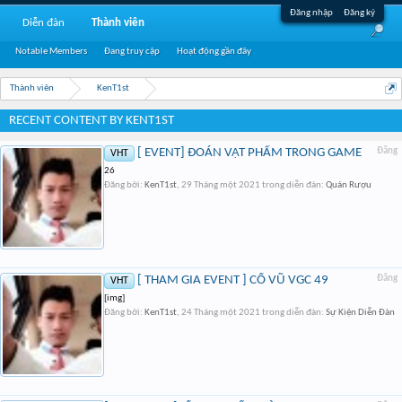
Đăng nhập
Đăng ký
Diễn đàn
Thành viên
Notable Members
Đang truy cập
Hoạt động gần đây
Thành viên
KenT1st
RECENT CONTENT BY KENT1ST
[ EVENT] ĐOÁN VẬT PHẨM TRONG GAME
Đăng
VHT
26
Đăng bởi:
KenT1st
,
29 Tháng một 2021
trong diễn đàn:
Quán Rượu
[ THAM GIA EVENT ] CỔ VŨ VGC 49
Đăng
VHT
[img]
Đăng bởi:
KenT1st
,
24 Tháng một 2021
trong diễn đàn:
Sự Kiện Diễn Đàn