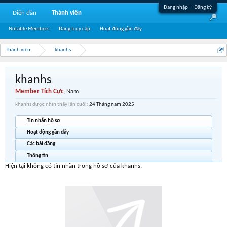
Đăng nhập
Đăng ký
Diễn đàn
Thành viên
Notable Members
Đang truy cập
Hoạt động gần đây
Thành viên
khanhs
khanhs
Member Tích Cực
, Nam
khanhs được nhìn thấy lần cuối:
24 Tháng năm 2025
Tin nhắn hồ sơ
Hoạt động gần đây
Các bài đăng
Thông tin
Hiện tại không có tin nhắn trong hồ sơ của khanhs.