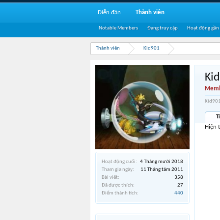
Diễn đàn
Thành viên
Notable Members
Đang truy cập
Hoạt động gần
Thành viên
Kid901
Ki
Memb
Kid901
T
Hiện 
Hoạt động cuối:
4 Tháng mười 2018
Tham gia ngày:
11 Tháng tám 2011
Bài viết:
358
Đã được thích:
27
Điểm thành tích:
440