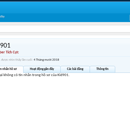
 đây
d901
er Tích Cực
 được nhìn thấy lần cuối:
4 Tháng mười 2018
in nhắn hồ sơ
Hoạt động gần đây
Các bài đăng
Thông tin
tại không có tin nhắn trong hồ sơ của Kid901.