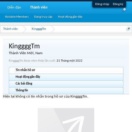
Đăng nhập
Đăng ký
Diễn đàn
Thành viên
Notable Members
Đang truy cập
Hoạt động gần đây
Thành viên
KinggggTm
KinggggTm
Thành Viên Mới
, Nam
KinggggTm được nhìn thấy lần cuối:
21 Tháng một 2022
Tin nhắn hồ sơ
Hoạt động gần đây
Các bài đăng
Thông tin
Hiện tại không có tin nhắn trong hồ sơ của KinggggTm.