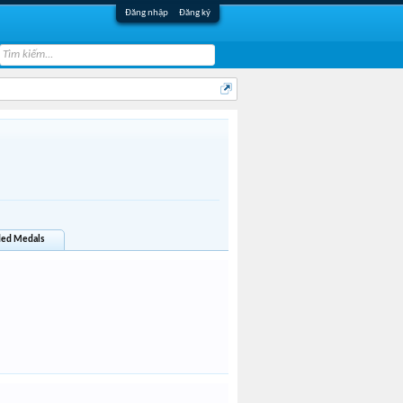
Đăng nhập
Đăng ký
ed Medals