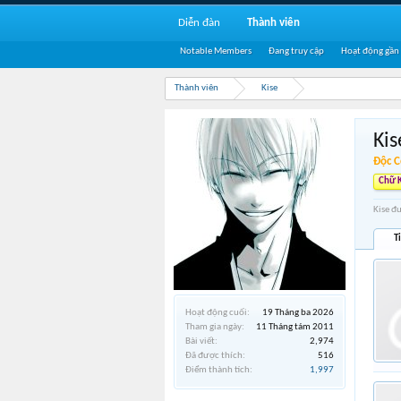
Diễn đàn
Thành viên
Notable Members
Đang truy cập
Hoạt động gần
Thành viên
Kise
Kis
Độc C
Chữ 
Kise đ
T
Hoạt động cuối:
19 Tháng ba 2026
Tham gia ngày:
11 Tháng tám 2011
Bài viết:
2,974
Đã được thích:
516
Điểm thành tích:
1,997