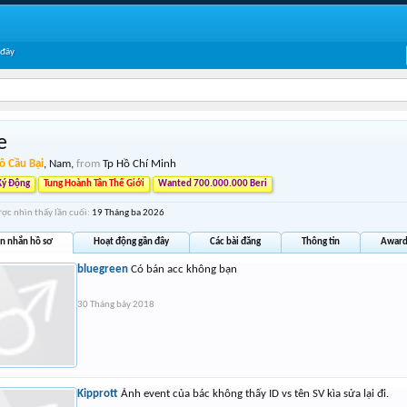
 đây
e
ô Cầu Bại
, Nam,
from
Tp Hồ Chí Minh
Ký Động
Tung Hoành Tân Thế Giới
Wanted 700.000.000 Beri
ược nhìn thấy lần cuối:
19 Tháng ba 2026
in nhắn hồ sơ
Hoạt động gần đây
Các bài đăng
Thông tin
Award
bluegreen
Có bán acc không bạn
30 Tháng bảy 2018
Kipprott
Ảnh event của bác không thấy ID vs tên SV kìa sửa lại đi.