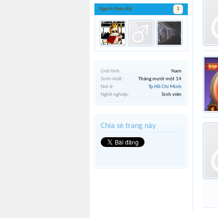
Người theo dõi
3
Giới tính:
Nam
Sinh nhật:
Tháng mười một 14
Nơi ở:
Tp Hồ Chí Minh
Nghề nghiệp:
Sinh viên
Chia sẻ trang này