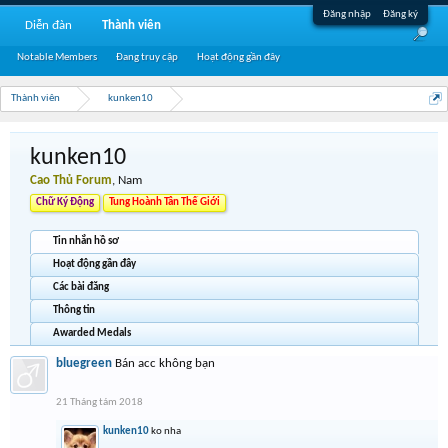
Đăng nhập
Đăng ký
Diễn đàn
Thành viên
Notable Members
Đang truy cập
Hoạt động gần đây
Thành viên
kunken10
kunken10
Cao Thủ Forum
, Nam
Chữ Ký Động
Tung Hoành Tân Thế Giới
Tin nhắn hồ sơ
Hoạt động gần đây
Các bài đăng
Thông tin
Awarded Medals
bluegreen
Bán acc không bạn
21 Tháng tám 2018
kunken10
ko nha