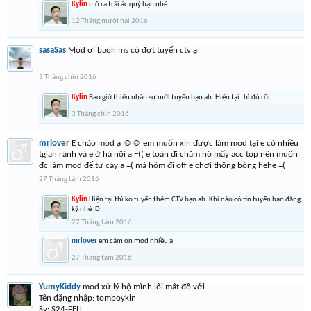
Kylin
mở ra trái ác quỷ bạn nhé
12 Tháng mười hai 2016
sasaSas
Mod ơi baoh ms có đợt tuyển ctv ạ
3 Tháng chín 2016
Kylin
Bao giờ thiếu nhân sự mới tuyển bạn ah. Hiện tại thì đủ rồi
3 Tháng chín 2016
mrlover
E chào mod ạ ☺☺ em muốn xin được làm mod tại e có nhiều
tgian rảnh và e ở hà nội ạ =(( e toàn đi chăm hộ mấy acc top nên muốn
đc làm mod để tự cày ạ =( mà hôm đi off e chơi thông bóng hehe =(
27 Tháng tám 2016
Kylin
Hiện tại thì ko tuyển thêm CTV bạn ah. Khi nào có tin tuyển bạn đăng
ký nhé :D
27 Tháng tám 2016
mrlover
em cảm ơn mod nhiều ạ
27 Tháng tám 2016
YumyKiddy
mod xử lý hộ mình lỗi mất đồ với
Tên đặng nhập: tomboykin
Sv: S24-FELL