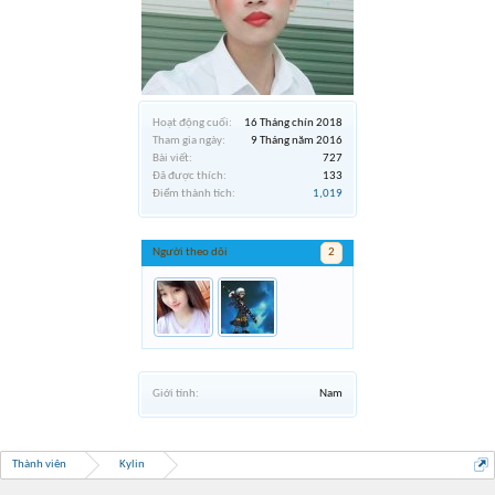
Hoạt động cuối:
16 Tháng chín 2018
Tham gia ngày:
9 Tháng năm 2016
Bài viết:
727
Đã được thích:
133
Điểm thành tích:
1,019
Người theo dõi
2
Giới tính:
Nam
Thành viên
Kylin