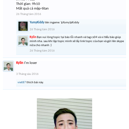
Thời gian: 9h10
Mất quả cá mập-titan
26 Tháng tám 2016
YumyKiddy
tên ingame: ๖Yumy๖Kiddy
26 Tháng tám 2016
Kylin
Bạn vui lòng topic tại báo lỗi nhanh và tag cs04 và vi tiểu bảo giúp
mình nha. sau khi lập topic mình sẽ lấy link topic của bạn và gửi lên skype
nữa cho nhanh :)
26 Tháng tám 2016
Kylin
I'm loser
3 Tháng sáu 2016
viet87
thích bài này.