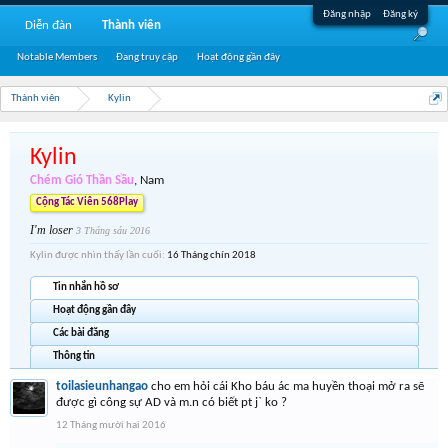
Đăng nhập
Đăng ký
Diễn đàn
Thành viên
Notable Members
Đang truy cập
Hoạt động gần đây
Thành viên
Kylin
Kylin
Chém Gió Thần Sầu
, Nam
Cộng Tác Viên 568Play
I'm loser
3 Tháng sáu 2016
Kylin được nhìn thấy lần cuối:
16 Tháng chín 2018
Tin nhắn hồ sơ
Hoạt động gần đây
Các bài đăng
Thông tin
toilasieunhangao
cho em hỏi cái Kho báu ác ma huyền thoại mở ra sẽ
được gì công sự AD và m.n có biết pt j` ko ?
12 Tháng mười hai 2016