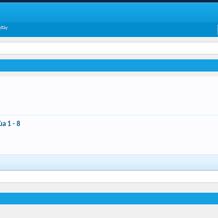
 đây
a 1 - 8