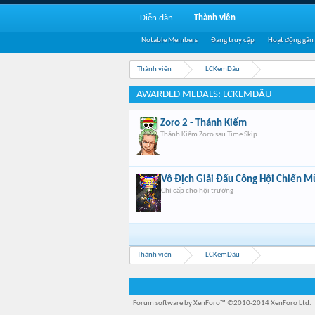
Diễn đàn
Thành viên
Notable Members
Đang truy cập
Hoạt động gần
Thành viên
LCKemDâu
AWARDED MEDALS: LCKEMDÂU
Zoro 2 - Thánh Kiếm
Thánh Kiếm Zoro sau Time Skip
Vô Địch Giải Đấu Công Hội Chiến Mù
Chỉ cấp cho hội trưởng
Thành viên
LCKemDâu
Forum software by XenForo™
©2010-2014 XenForo Ltd.