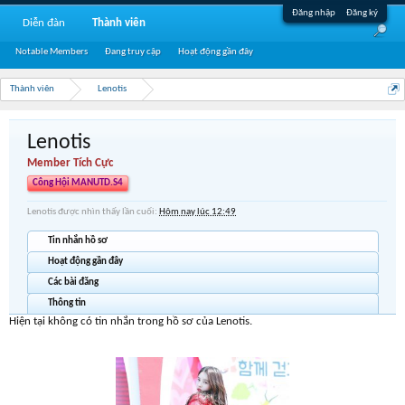
Đăng nhập
Đăng ký
Diễn đàn
Thành viên
Notable Members
Đang truy cập
Hoạt động gần đây
Thành viên
Lenotis
Lenotis
Member Tích Cực
Công Hội MANUTD.S4
Lenotis được nhìn thấy lần cuối:
Hôm nay lúc 12:49
Tin nhắn hồ sơ
Hoạt động gần đây
Các bài đăng
Thông tin
Hiện tại không có tin nhắn trong hồ sơ của Lenotis.