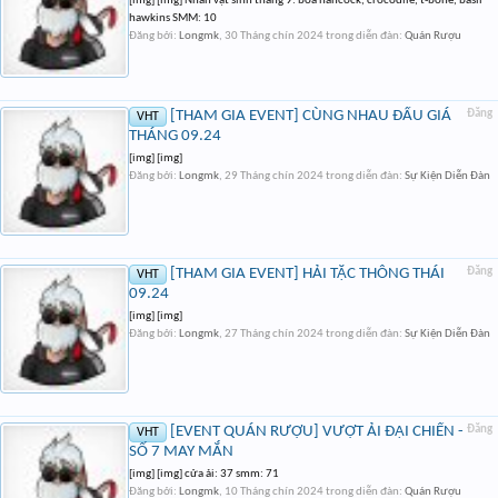
[img] [img] Nhân vật sinh tháng 9: boa hancock, crocodile, t-bone, basil
hawkins SMM: 10
Đăng bởi:
Longmk
,
30 Tháng chín 2024
trong diễn đàn:
Quán Rượu
[THAM GIA EVENT] CÙNG NHAU ĐẤU GIÁ
Đăng
VHT
THÁNG 09.24
[img] [img]
Đăng bởi:
Longmk
,
29 Tháng chín 2024
trong diễn đàn:
Sự Kiện Diễn Đàn
[THAM GIA EVENT] HẢI TẶC THÔNG THÁI
Đăng
VHT
09.24
[img] [img]
Đăng bởi:
Longmk
,
27 Tháng chín 2024
trong diễn đàn:
Sự Kiện Diễn Đàn
[EVENT QUÁN RƯỢU] VƯỢT ẢI ĐẠI CHIẾN -
Đăng
VHT
SỐ 7 MAY MẮN
[img] [img] cửa ải: 37 smm: 71
Đăng bởi:
Longmk
,
10 Tháng chín 2024
trong diễn đàn:
Quán Rượu