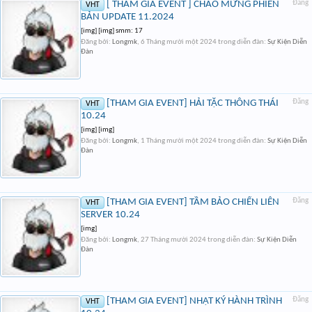
[ THAM GIA EVENT ] CHÀO MỪNG PHIÊN
Đăng
VHT
BẢN UPDATE 11.2024
[img] [img] smm: 17
Đăng bởi:
Longmk
,
6 Tháng mười một 2024
trong diễn đàn:
Sự Kiện Diễn
Đàn
[THAM GIA EVENT] HẢI TẶC THÔNG THÁI
Đăng
VHT
10.24
[img] [img]
Đăng bởi:
Longmk
,
1 Tháng mười một 2024
trong diễn đàn:
Sự Kiện Diễn
Đàn
[THAM GIA EVENT] TẦM BẢO CHIẾN LIÊN
Đăng
VHT
SERVER 10.24
[img]
Đăng bởi:
Longmk
,
27 Tháng mười 2024
trong diễn đàn:
Sự Kiện Diễn
Đàn
[THAM GIA EVENT] NHẬT KÝ HÀNH TRÌNH
Đăng
VHT