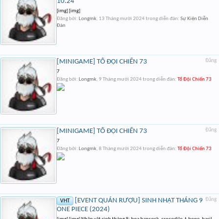
10.24
[img] [img]
Đăng bởi:
Longmk
,
13 Tháng mười 2024
trong diễn đàn:
Sự Kiện Diễn
Đàn
[MINIGAME] TỔ ĐỘI CHIẾN 73
Đăng
7
Đăng bởi:
Longmk
,
9 Tháng mười 2024
trong diễn đàn:
Tổ Đội Chiến 73
[MINIGAME] TỔ ĐỘI CHIẾN 73
Đăng
7
Đăng bởi:
Longmk
,
8 Tháng mười 2024
trong diễn đàn:
Tổ Đội Chiến 73
[EVENT QUÁN RƯỢU] SINH NHẬT THÁNG 9
Đăng
VHT
ONE PIECE (2024)