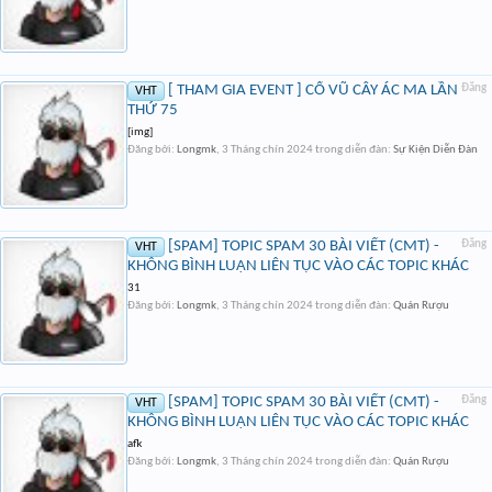
[ THAM GIA EVENT ] CỔ VŨ CÂY ÁC MA LẦN
Đăng
VHT
THỨ 75
[img]
Đăng bởi:
Longmk
,
3 Tháng chín 2024
trong diễn đàn:
Sự Kiện Diễn Đàn
[SPAM] TOPIC SPAM 30 BÀI VIẾT (CMT) -
Đăng
VHT
KHÔNG BÌNH LUẬN LIÊN TỤC VÀO CÁC TOPIC KHÁC
31
Đăng bởi:
Longmk
,
3 Tháng chín 2024
trong diễn đàn:
Quán Rượu
[SPAM] TOPIC SPAM 30 BÀI VIẾT (CMT) -
Đăng
VHT
KHÔNG BÌNH LUẬN LIÊN TỤC VÀO CÁC TOPIC KHÁC
afk
Đăng bởi:
Longmk
,
3 Tháng chín 2024
trong diễn đàn:
Quán Rượu