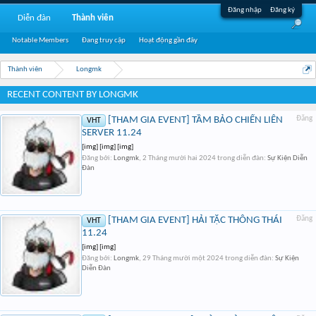
Đăng nhập
Đăng ký
Diễn đàn
Thành viên
Notable Members
Đang truy cập
Hoạt động gần đây
Thành viên
Longmk
RECENT CONTENT BY LONGMK
[THAM GIA EVENT] TẦM BẢO CHIẾN LIÊN
Đăng
VHT
SERVER 11.24
[img] [img] [img]
Đăng bởi:
Longmk
,
2 Tháng mười hai 2024
trong diễn đàn:
Sự Kiện Diễn
Đàn
[THAM GIA EVENT] HẢI TẶC THÔNG THÁI
Đăng
VHT
11.24
[img] [img]
Đăng bởi:
Longmk
,
29 Tháng mười một 2024
trong diễn đàn:
Sự Kiện
Diễn Đàn