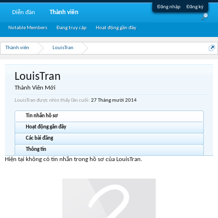
Đăng nhập
Đăng ký
Diễn đàn
Thành viên
Notable Members
Đang truy cập
Hoạt động gần đây
Thành viên
LouisTran
LouisTran
Thành Viên Mới
LouisTran được nhìn thấy lần cuối:
27 Tháng mười 2014
Tin nhắn hồ sơ
Hoạt động gần đây
Các bài đăng
Thông tin
Hiện tại không có tin nhắn trong hồ sơ của LouisTran.