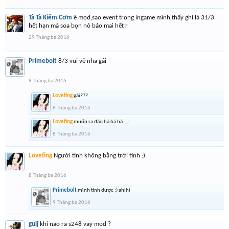
Tà Tà Kiếm Cơm
ê mod,sao event trong ingame mình thấy ghi là 31/3
hết hạn mà soa bọn nó bảo mai hết r
29 Tháng ba 2016
Primebolt
8/3 vui vẻ nha gái
8 Tháng ba 2016
Lovefing
gái???
8 Tháng ba 2016
Lovefing
muốn ra đảo hả hả hả -_-
8 Tháng ba 2016
Lovefing
Người tính không bằng trời tính :)
8 Tháng ba 2016
Primebolt
mình tính được :) ahihi
9 Tháng ba 2016
guij
khi nao ra s248 vay mod ?