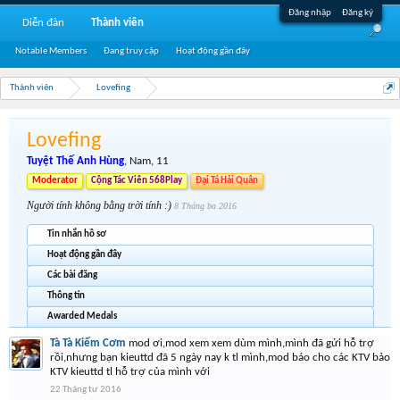
Đăng nhập
Đăng ký
Diễn đàn
Thành viên
Notable Members
Đang truy cập
Hoạt động gần đây
Thành viên
Lovefing
Lovefing
Tuyệt Thế Anh Hùng
, Nam, 11
Moderator
Cộng Tác Viên 568Play
Đại Tá Hải Quân
Người tính không bằng trời tính :)
8 Tháng ba 2016
Tin nhắn hồ sơ
Hoạt động gần đây
Các bài đăng
Thông tin
Awarded Medals
Tà Tà Kiếm Cơm
mod ơi,mod xem xem dùm mình,mình đã gửi hỗ trợ
rồi,nhưng bạn kieuttd đã 5 ngày nay k tl mình,mod báo cho các KTV bảo
KTV kieuttd tl hỗ trợ của mình với
22 Tháng tư 2016