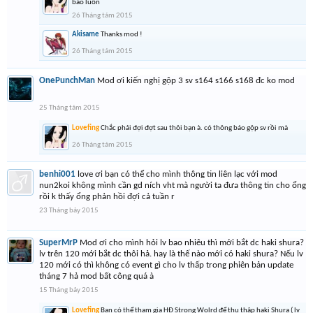
báo luôn
26 Tháng tám 2015
Akisame
Thanks mod !
26 Tháng tám 2015
OnePunchMan
Mod ơi kiến nghị gộp 3 sv s164 s166 s168 đc ko mod
25 Tháng tám 2015
Lovefing
Chắc phải đợi đợt sau thôi bạn à. có thông báo gộp sv rồi mà
26 Tháng tám 2015
benhi001
love ơi bạn có thể cho mình thông tin liên lạc với mod
nun2koi không mình cần gd ních vht mà người ta đưa thông tin cho ổng
rồi k thấy ổng phản hồi đợi cả tuần r
23 Tháng bảy 2015
SuperMrP
Mod ơi cho mình hỏi lv bao nhiêu thì mới bắt dc haki shura?
lv trên 120 mới bắt dc thôi hả. hay là thế nào mới có haki shura? Nếu lv
120 mới có thì không có event gì cho lv thấp trong phiên bản update
tháng 7 hả mod bất công quá à
15 Tháng bảy 2015
Lovefing
Bạn có thể tham gia HĐ Strong Wolrd để thu thập haki Shura ( lv