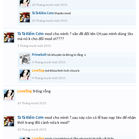
20 Tháng mười một 2015
Tà Tà Kiếm Cơm
thanks mod
20 Tháng mười một 2015
Tà Tà Kiếm Cơm
mod cho mình ? vấn đề đổi tên CH,sao mình dùng 1kv
mà nó k cho đổi mod ơi????
3 Tháng mười một 2015
Primebolt
lời khuyên là đừng lo lắng :v
4 Tháng mười một 2015
Lovefing
mở khóa tinh linh chưa b
4 Tháng mười một 2015
Lovefing
Trống rỗng
26 Tháng mười 2015
Tà Tà Kiếm Cơm
mod cho mình ?,sau này còn có lễ bao nạp 5kv để nhận
thời trang đôi cánh nữa k mod?
20 Tháng mười 2015
Lovefing
mình cũng không rõ lắm nhưng tỷ lệ chắc rất thấp