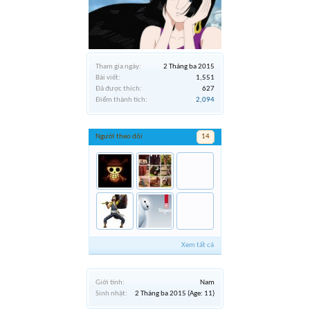
Tham gia ngày:
2 Tháng ba 2015
Bài viết:
1,551
Đã được thích:
627
Điểm thành tích:
2,094
Người theo dõi
14
Xem tất cả
Giới tính:
Nam
Sinh nhật:
2 Tháng ba 2015
(Age: 11)