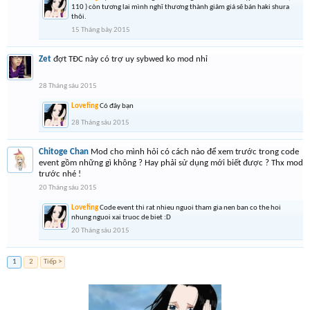
110 ) còn tương lai mình nghĩ thương thành giảm giá sẽ bán haki shura
thôi.
15 Tháng bảy 2015
Zet
đợt TĐC này có trợ uy sybwed ko mod nhỉ
28 Tháng sáu 2015
Lovefing
Có đây bạn
28 Tháng sáu 2015
Chitoge Chan
Mod cho mình hỏi có cách nào để xem trước trong code
event gồm những gì không ? Hay phải sử dụng mới biết được ? Thx mod
trước nhé !
20 Tháng sáu 2015
Lovefing
Code event thi rat nhieu nguoi tham gia nen ban co the hoi
nhung nguoi xai truoc de biet :D
20 Tháng sáu 2015
1
2
Tiếp >