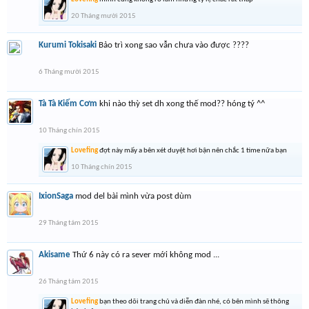
20 Tháng mười 2015
Kurumi Tokisaki
Bảo trì xong sao vẫn chưa vào được ????
6 Tháng mười 2015
Tà Tà Kiếm Cơm
khi nào thỳ set dh xong thế mod?? hóng tý ^^
10 Tháng chín 2015
Lovefing
đợt này mấy a bên xét duyệt hơi bận nên chắc 1 time nữa bạn
10 Tháng chín 2015
IxionSaga
mod del bài mình vừa post dùm
29 Tháng tám 2015
Akisame
Thứ 6 này có ra sever mới không mod ...
26 Tháng tám 2015
Lovefing
bạn theo dõi trang chủ và diễn đàn nhé, có bên mình sẽ thông