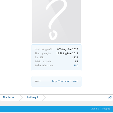
Hoạt động cuối:
8 Tháng năm 2023
Tham gia ngày:
11 Tháng tám 2011
Bài viết:
1,127
Đã được thích:
58
Điểm thành tích:
790
Web:
http://partyporns.com
Thành viên
LuXueqi1
Liên hệ
Trợ giúp