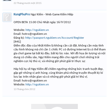
22 Tháng mười một 2015
KungPhuPro
Ngự Kiếm - Web Game Kiếm Hiệp
OPEN BETA 15:00 Chủ Nhật ngày 16/9/2012
Website:
http://ngukiem.vn
Email:
hotro@ngukiem.vn
Đăng ký:
http://passport.ngukiem.vn/Account/Register
[IMG]
Điểm độc đáo của Nhất Kiếm là không cần cài đặt, không cần máy tính
cấu hình khủng mà chỉ cần 1 chiếc PC có đường Internet là có thể tham
gia chơi game tại bất kỳ đâu, bất kỳ lúc nào. Với đồ họa ấn tượng và nội
dung có chiều sâu, Ngự Kiếm mang đến cho người chơi những trải
nghiệm cực kỳ thú vị, và những giờ phút giải trí thực sự.
Hãy hội tụ về Ngự Kiếm để chiêm ngưỡng những bức tranh tuyệt đẹp,
gặp gỡ những vị anh hùng, cùng khám phá những truyền thuyết kỳ bí
lưu lạc trên nhân gian và có những giờ phút giải trí thú vị.
Email:
hotro@ngukiem.vn
Website:
http://ngukiem.vn
13 Tháng chín 2012