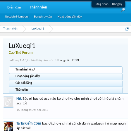
Đăng nhập
Đăng ký
Diễn đàn
Thành viên
Notable Members
Đang truy cập
Hoạt động gần đây
Thành viên
LuXueqi1
LuXueqi1
Cao Thủ Forum
LuXueqi1 được nhìn thấy lần cuối:
8 Tháng năm 2023
Tin nhắn hồ sơ
Hoạt động gần đây
Các bài đăng
Thông tin
Nik
Bác ơi bác có acc nào ko chơi ko cho mình chơi với..hứa là chăm
acc tốt
15 Tháng mười hai 2015
Tà Tà Kiếm Cơm
bác ơi,cho e xin lại cái cb đánh wadasumi ở map noah
áp sát với