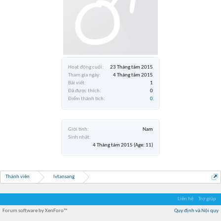
Hoạt động cuối:
23 Tháng tám 2015
Tham gia ngày:
4 Tháng tám 2015
Bài viết:
1
Đã được thích:
0
Điểm thành tích:
0
Giới tính:
Nam
Sinh nhật:
4 Tháng tám 2015
(Age: 11)
Thành viên
lvtansang
Liên hệ
Trợ giúp
Forum software by XenForo™
Quy định và Nội quy