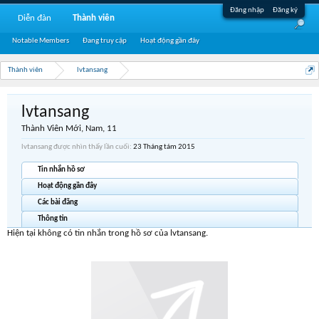
Đăng nhập
Đăng ký
Diễn đàn
Thành viên
Notable Members
Đang truy cập
Hoạt động gần đây
Thành viên
lvtansang
lvtansang
Thành Viên Mới
, Nam, 11
lvtansang được nhìn thấy lần cuối:
23 Tháng tám 2015
Tin nhắn hồ sơ
Hoạt động gần đây
Các bài đăng
Thông tin
Hiện tại không có tin nhắn trong hồ sơ của lvtansang.