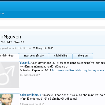
 đây
nnNguyen
 Viên Mới
, Nam, 12
uyen được nhìn thấy lần cuối:
20 Tháng chín 2015
in nhắn hồ sơ
Hoạt động gần đây
Các bài đăng
Thông tin
ducand1
Cách đây không lâu, Mercedes-Benz đã công bố với giới tru
kỷ niệm 35 năm ngày ra đời dòng xe G-
Mitsubishi Xpander 2019
http://www.mitsubishi-trungthuong.com.v
15 Tháng bảy 2019
naitolemlinh001
Xin acc cũ không chơi nữa, ai có cho mình với có
Mình là một người rất có tâm huyết với game!
6 Tháng mười hai 2014