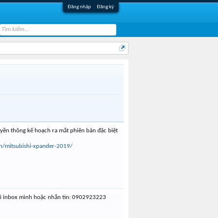
Đăng nhập
Đăng ký
yền thông kế hoạch ra mắt phiên bản đặc biệt
n/mitsubishi-xpander-2019/
 gì inbox mình hoặc nhắn tin: 0902923223