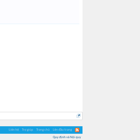
huukhai903
Liên hệ
Trợ giúp
Trang chủ
Lên đầu trang
Quy định và Nội quy