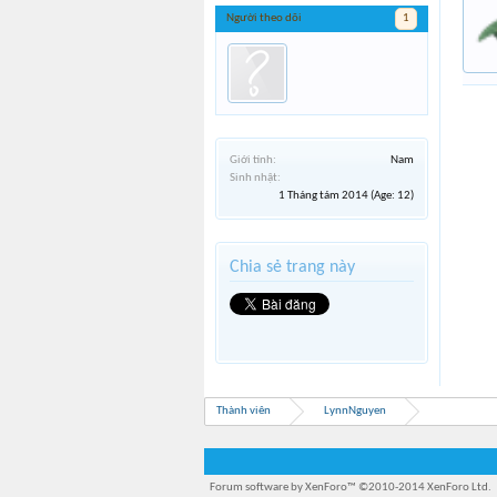
Người theo dõi
1
Giới tính:
Nam
Sinh nhật:
1 Tháng tám 2014
(Age: 12)
Chia sẻ trang này
Thành viên
LynnNguyen
Forum software by XenForo™
©2010-2014 XenForo Ltd.