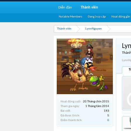
Diễn đàn
Thành viên
Notable Members
Đang truy cập
Hoạt động gần
Thành viên
LynnNguyen
Ly
Thành
LynnNg
T
Hoạt động cuối:
20 Tháng chín 2015
Tham gia ngày:
1 Tháng tám 2014
Bài viết:
193
Đã được thích:
5
Điểm thành tích:
0