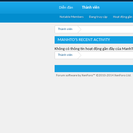
Diễn đàn
Thành viên
Notable Members
Đang truy cập
Hoạt động gần
Thành viên
MANHTO'S RECENT ACTIVITY
Không có thông tin hoạt động gần đây của ManhT
Thành viên
Forum software by XenForo™
©2010-2014 XenForo Ltd.