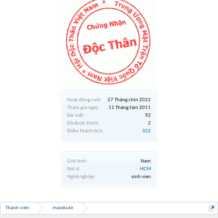
Hoạt động cuối:
27 Tháng chín 2022
Tham gia ngày:
11 Tháng tám 2011
Bài viết:
92
Đã được thích:
2
Điểm thành tích:
322
Giới tính:
Nam
Nơi ở:
HCM
Nghề nghiệp:
sinh vien
Thành viên
masskute