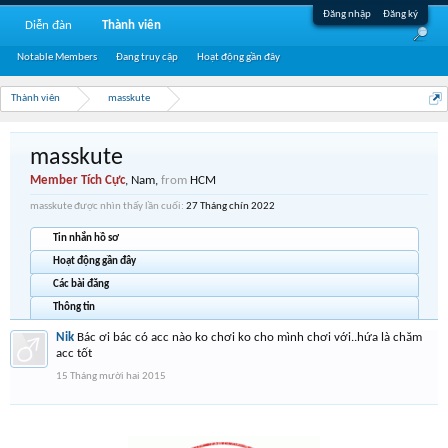
Đăng nhập
Đăng ký
Diễn đàn
Thành viên
Notable Members
Đang truy cập
Hoạt động gần đây
Thành viên
masskute
masskute
Member Tích Cực
, Nam,
from
HCM
masskute được nhìn thấy lần cuối:
27 Tháng chín 2022
Tin nhắn hồ sơ
Hoạt động gần đây
Các bài đăng
Thông tin
Nik
Bác ơi bác có acc nào ko chơi ko cho mình chơi với..hứa là chăm
acc tốt
15 Tháng mười hai 2015