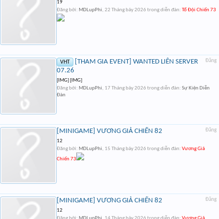
19
Đăng bởi:
MDLupPhi
,
22 Tháng bảy 2026
trong diễn đàn:
Tổ Đội Chiến 73
[THAM GIA EVENT] WANTED LIÊN SERVER
Đăng
VHT
07.26
[IMG] [IMG]
Đăng bởi:
MDLupPhi
,
17 Tháng bảy 2026
trong diễn đàn:
Sự Kiện Diễn
Đàn
[MINIGAME] VƯƠNG GIẢ CHIẾN 82
Đăng
12
Đăng bởi:
MDLupPhi
,
15 Tháng bảy 2026
trong diễn đàn:
Vương Giả
Chiến 73
[MINIGAME] VƯƠNG GIẢ CHIẾN 82
Đăng
12
Đăng bởi:
MDLupPhi
,
14 Tháng bảy 2026
trong diễn đàn:
Vương Giả