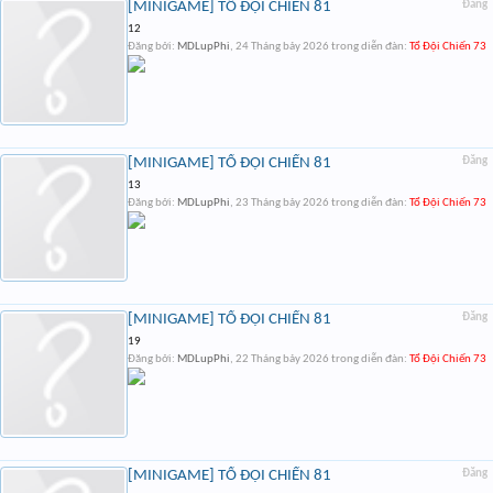
[MINIGAME] TỔ ĐỘI CHIẾN 81
Đăng
12
Đăng bởi:
MDLupPhi
,
24 Tháng bảy 2026
trong diễn đàn:
Tổ Đội Chiến 73
[MINIGAME] TỔ ĐỘI CHIẾN 81
Đăng
13
Đăng bởi:
MDLupPhi
,
23 Tháng bảy 2026
trong diễn đàn:
Tổ Đội Chiến 73
[MINIGAME] TỔ ĐỘI CHIẾN 81
Đăng
19
Đăng bởi:
MDLupPhi
,
22 Tháng bảy 2026
trong diễn đàn:
Tổ Đội Chiến 73
[MINIGAME] TỔ ĐỘI CHIẾN 81
Đăng