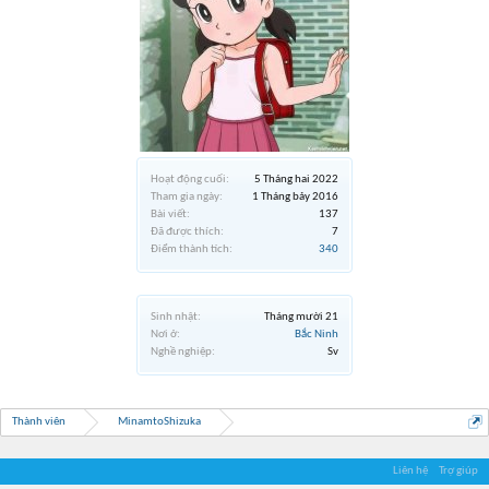
Hoạt động cuối:
5 Tháng hai 2022
Tham gia ngày:
1 Tháng bảy 2016
Bài viết:
137
Đã được thích:
7
Điểm thành tích:
340
Sinh nhật:
Tháng mười 21
Nơi ở:
Bắc Ninh
Nghề nghiệp:
Sv
Thành viên
MinamtoShizuka
Liên hệ
Trợ giúp