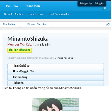
Đăng nhập
Đăng ký
Diễn đàn
Thành viên
Notable Members
Đang truy cập
Hoạt động gần đây
Thành viên
MinamtoShizuka
MinamtoShizuka
Member Tích Cực
,
from
Bắc Ninh
Tân Tinh Biển Đông
MinamtoShizuka được nhìn thấy lần cuối:
5 Tháng hai 2022
Tin nhắn hồ sơ
Hoạt động gần đây
Các bài đăng
Thông tin
Hiện tại không có tin nhắn trong hồ sơ của MinamtoShizuka.