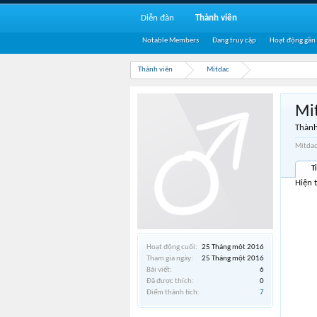
Diễn đàn
Thành viên
Notable Members
Đang truy cập
Hoạt động gần
Thành viên
Mitdac
Mi
Thành
Mitdac
T
Hiện 
Hoạt động cuối:
25 Tháng một 2016
Tham gia ngày:
25 Tháng một 2016
Bài viết:
6
Đã được thích:
0
Điểm thành tích:
7