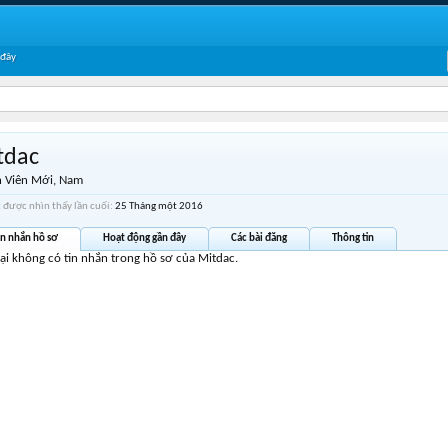
 đây
tdac
 Viên Mới
, Nam
 được nhìn thấy lần cuối:
25 Tháng một 2016
in nhắn hồ sơ
Hoạt động gần đây
Các bài đăng
Thông tin
tại không có tin nhắn trong hồ sơ của Mitdac.