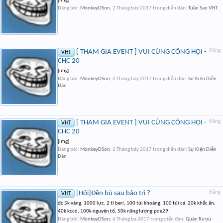
[img]
Đăng bởi:
MonkeyDSon
,
2 Tháng bảy 2017
trong diễn đàn:
Tuần San VHT
[ THAM GIA EVENT ] VUI CÙNG CÔNG HỘI -
Đăng
VHT
CHC 20
[img]
Đăng bởi:
MonkeyDSon
,
2 Tháng bảy 2017
trong diễn đàn:
Sự Kiện Diễn
Đàn
[ THAM GIA EVENT ] VUI CÙNG CÔNG HỘI -
Đăng
VHT
CHC 20
[img]
Đăng bởi:
MonkeyDSon
,
2 Tháng bảy 2017
trong diễn đàn:
Sự Kiện Diễn
Đàn
[Hỏi]Đền bù sau bảo trì ?
Đăng
VHT
đc 5k vàng, 1000 lực, 2 tỉ beri, 100 túi khoáng, 100 túi cá, 20k khắc ấn,
40k kccd, 100k nguyên tố, 50k năng lượng:pde29:
Đăng bởi:
MonkeyDSon
,
6 Tháng ba 2017
trong diễn đàn:
Quán Rượu