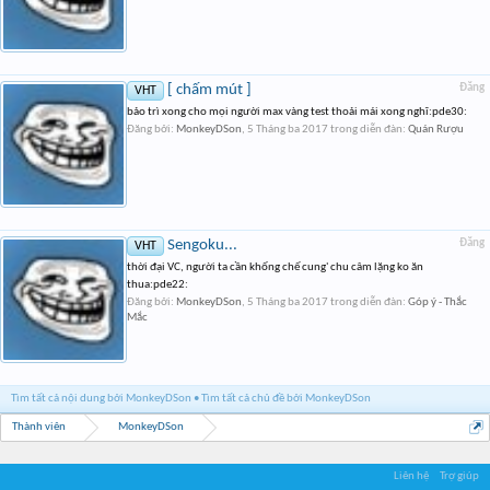
[ chấm mút ]
Đăng
VHT
bảo trì xong cho mọi người max vàng test thoải mái xong nghĩ:pde30:
Đăng bởi:
MonkeyDSon
,
5 Tháng ba 2017
trong diễn đàn:
Quán Rượu
Sengoku...
Đăng
VHT
thời đại VC, người ta cần khống chế cung' chu câm lặng ko ăn
thua:pde22:
Đăng bởi:
MonkeyDSon
,
5 Tháng ba 2017
trong diễn đàn:
Góp ý - Thắc
Mắc
Tìm tất cả nội dung bởi MonkeyDSon
Tìm tất cả chủ đề bởi MonkeyDSon
Thành viên
MonkeyDSon
Liên hệ
Trợ giúp