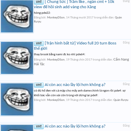
[ Chung Sức ] Trăm like , ngàn cmt + 10k
Đăng
VHT
view để hồi sinh add vàng cho Xăng
hóng:pde22:
Đăng bởi:
MonkeyDSon
,
14 Tháng mười 2017
trong diễn đàn:
Quán
Rượu
[Trận hình bất tử] Video full 20 turn Boss
Đăng
VHT
thế giới
thay brook bằng nami đc ko nhỉ:pde64:
Cẩm Nang
Đăng bởi:
MonkeyDSon
,
19 Tháng chín 2017
trong diễn đàn:
Hải Tặc
Ai còn acc nào lầy lội hơn không ạ?
Đăng
VHT
có đủ hố đen với cá mập cho mấy anh dame chính là ngon rồi:pde4: sợ
khối bác vẫn còn xài côn trùng với dừng lại:pde9:
Đăng bởi:
MonkeyDSon
,
19 Tháng chín 2017
trong diễn đàn:
Quán Rượu
Ai còn acc nào lầy lội hơn không ạ?
Đăng
VHT