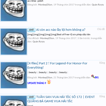
acc khác :pde4:
Đăng bởi:
MonkeyDSon
,
19 Tháng chín 2017
trong diễn đàn:
Quán Rượu
Ai còn acc nào lầy lội hơn không ạ?
Chủ đề
VHT
[img] [img] [img] [img] [img] Best of Free =)) xin phép dấu tên
Chủ đề bởi:
MonkeyDSon
,
19 Tháng chín 2017
, 5 lần trả lời, trong diễn
đàn:
Quán Rượu
[X-files] Part 2 ! For Legend-For Honor-For
Đăng
Everything!
::beauty::::beauty::::beauty::::beauty::
Đăng bởi:
MonkeyDSon
,
21 Tháng tám 2017
trong diễn đàn:
BIG
UPDATE THÁNG 9
TUẦN SAN VUA HẢI TẶC SỐ 172 | EVENT
Đăng
VHT
QUẢNG BÁ GAME VUA HẢI TẶC