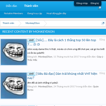
Đăng nhập
Đăng ký
Diễn đàn
Thành viên
Notable Members
Đang truy cập
Hoạt động gần đây
Thành viên
MonkeyDSon
RECENT CONTENT BY MONKEYDSON
[Sốc].... Đây là cách 1 thằng top 50 lên top
Đăng
VHT
7... :D :D
nhìn xoáy dame thic h thật, mà éo có chim ưng để chơi per, xài gri ko biết
có ổn ko:pde90:
Đăng bởi:
MonkeyDSon
,
11 Tháng mười hai 2017
trong diễn đàn:
Góp ý -
Thắc Mắc
[Siêu Bá đạo] Dàn trái khủng nhất VHT hiện
Đăng
VHT
nay?
đm để cái ảnh nhắng vl:pde2:
Đăng bởi:
MonkeyDSon
,
24 Tháng mười 2017
trong diễn đàn:
Quán
Rượu