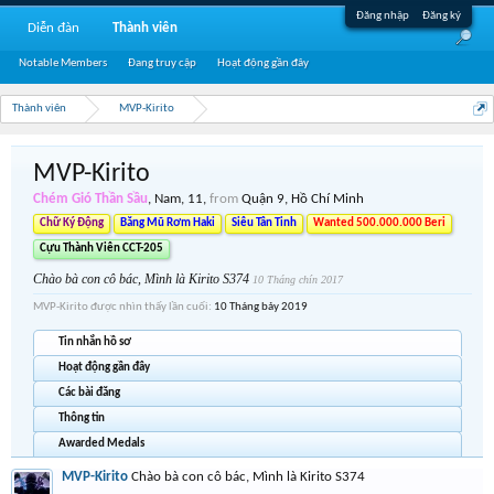
Đăng nhập
Đăng ký
Diễn đàn
Thành viên
Notable Members
Đang truy cập
Hoạt động gần đây
Thành viên
MVP-Kirito
MVP-Kirito
Chém Gió Thần Sầu
, Nam, 11,
from
Quận 9, Hồ Chí Minh
Chữ Ký Động
Băng Mũ Rơm Haki
Siêu Tân Tinh
Wanted 500.000.000 Beri
Cựu Thành Viên CCT-205
Chào bà con cô bác, Mình là Kirito S374
10 Tháng chín 2017
MVP-Kirito được nhìn thấy lần cuối:
10 Tháng bảy 2019
Tin nhắn hồ sơ
Hoạt động gần đây
Các bài đăng
Thông tin
Awarded Medals
MVP-Kirito
Chào bà con cô bác, Mình là Kirito S374