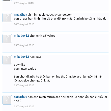
29 Tháng ba 2013
nggiathuy
yh minh :
delete2003@yahoo.com
bạn ơi acc bạn hình như đã thay đổi mk mất rồi,mình ko đăng nhập đc
14 Tháng hai 2013
mikeduy12
cho mình cái yahoo
13 Tháng hai 2013
mikeduy12
Acc đây:
duymike
pass: qwertyuiop
Bạn chơi đi, nếu ko thấy bạn online thường, bỏ acc lâu ngày thì mình
lấy acc giao cho người khác
13 Tháng hai 2013
nggiathuy
bạn cho mình mượn acc,nếu mình ko đánh ổn bạn cứ lấy lại
nhé :)
13 Tháng hai 2013