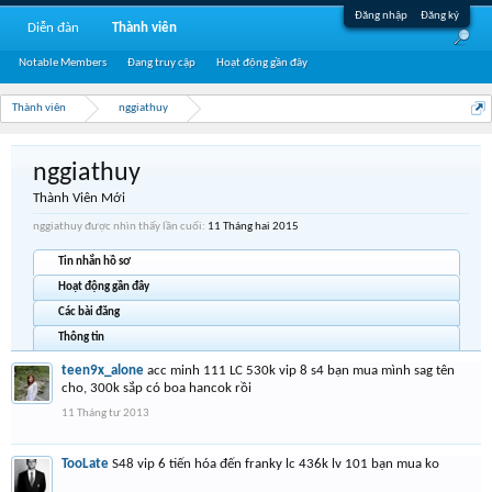
Đăng nhập
Đăng ký
Diễn đàn
Thành viên
Notable Members
Đang truy cập
Hoạt động gần đây
Thành viên
nggiathuy
nggiathuy
Thành Viên Mới
nggiathuy được nhìn thấy lần cuối:
11 Tháng hai 2015
Tin nhắn hồ sơ
Hoạt động gần đây
Các bài đăng
Thông tin
teen9x_alone
acc minh 111 LC 530k vip 8 s4 bạn mua mình sag tên
cho, 300k sắp có boa hancok rồi
11 Tháng tư 2013
TooLate
S48 vip 6 tiến hóa đến franky lc 436k lv 101 bạn mua ko