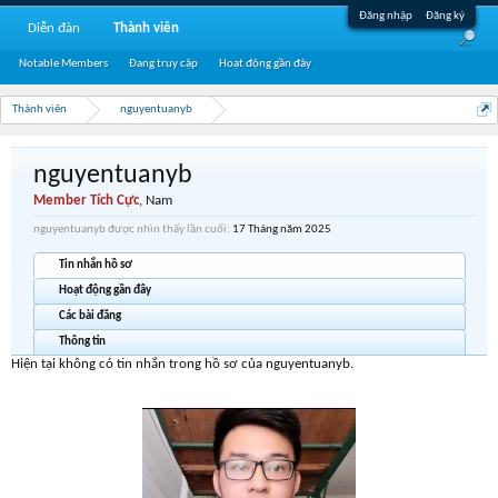
Đăng nhập
Đăng ký
Diễn đàn
Thành viên
Notable Members
Đang truy cập
Hoạt động gần đây
Thành viên
nguyentuanyb
nguyentuanyb
Member Tích Cực
, Nam
nguyentuanyb được nhìn thấy lần cuối:
17 Tháng năm 2025
Tin nhắn hồ sơ
Hoạt động gần đây
Các bài đăng
Thông tin
Hiện tại không có tin nhắn trong hồ sơ của nguyentuanyb.