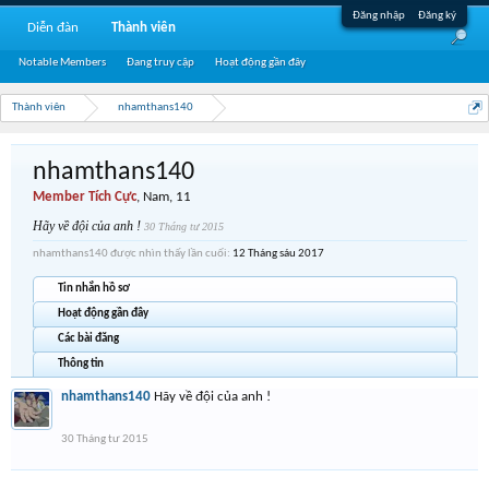
Đăng nhập
Đăng ký
Diễn đàn
Thành viên
Notable Members
Đang truy cập
Hoạt động gần đây
Thành viên
nhamthans140
nhamthans140
Member Tích Cực
, Nam, 11
Hãy về đội của anh !
30 Tháng tư 2015
nhamthans140 được nhìn thấy lần cuối:
12 Tháng sáu 2017
Tin nhắn hồ sơ
Hoạt động gần đây
Các bài đăng
Thông tin
nhamthans140
Hãy về đội của anh !
30 Tháng tư 2015