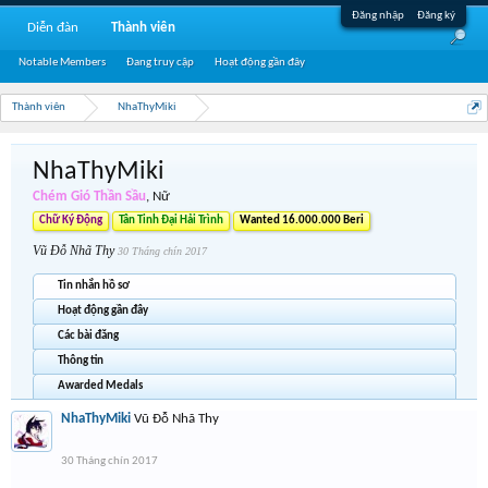
Đăng nhập
Đăng ký
Diễn đàn
Thành viên
Notable Members
Đang truy cập
Hoạt động gần đây
Thành viên
NhaThyMiki
NhaThyMiki
Chém Gió Thần Sầu
, Nữ
Chữ Ký Động
Tân Tinh Đại Hải Trình
Wanted 16.000.000 Beri
Vũ Đỗ Nhã Thy
30 Tháng chín 2017
Tin nhắn hồ sơ
Hoạt động gần đây
Các bài đăng
Thông tin
Awarded Medals
NhaThyMiki
Vũ Đỗ Nhã Thy
30 Tháng chín 2017