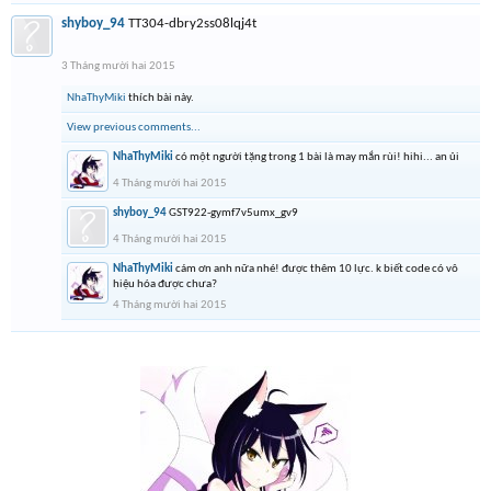
shyboy_94
TT304-dbry2ss08lqj4t
3 Tháng mười hai 2015
NhaThyMiki
thích bài này.
View previous comments...
NhaThyMiki
có một người tặng trong 1 bài là may mắn rùi! hihi... an ủi
4 Tháng mười hai 2015
shyboy_94
GST922-gymf7v5umx_gv9
4 Tháng mười hai 2015
NhaThyMiki
cám ơn anh nữa nhé! được thêm 10 lực. k biết code có vô
hiệu hóa được chưa?
4 Tháng mười hai 2015