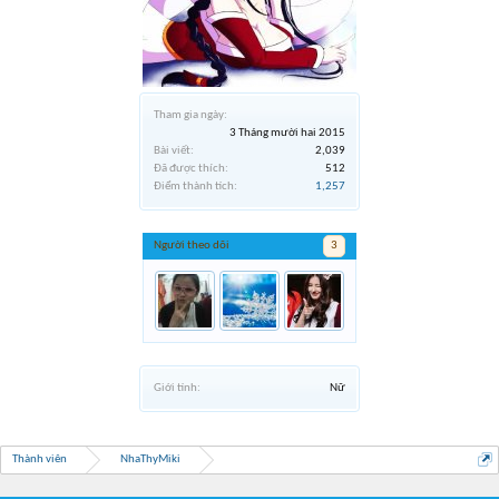
Tham gia ngày:
3 Tháng mười hai 2015
Bài viết:
2,039
Đã được thích:
512
Điểm thành tích:
1,257
Người theo dõi
3
Giới tính:
Nữ
Thành viên
NhaThyMiki