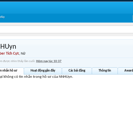
 đây
HUyn
er Tích Cực
, Nữ
 được nhìn thấy lần cuối:
Hôm nay lúc 10:37
in nhắn hồ sơ
Hoạt động gần đây
Các bài đăng
Thông tin
Award
tại không có tin nhắn trong hồ sơ của NNHUyn.