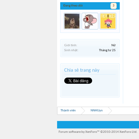
Đang theo dõi
3
Giới tính:
Nữ
Sinh nhật:
Tháng tư 25
Chia sẻ trang này
Thành viên
NNHUyn
Forum software by XenForo™
©2010-2014 XenForo Ltd.