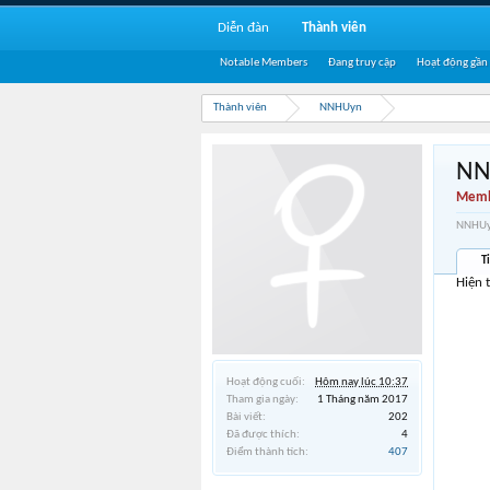
Diễn đàn
Thành viên
Notable Members
Đang truy cập
Hoạt động gần
Thành viên
NNHUyn
NN
Memb
NNHUyn
T
Hiện 
Hoạt động cuối:
Hôm nay lúc 10:37
Tham gia ngày:
1 Tháng năm 2017
Bài viết:
202
Đã được thích:
4
Điểm thành tích:
407