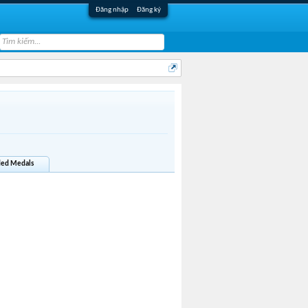
Đăng nhập
Đăng ký
ed Medals